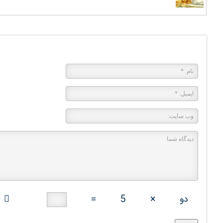
پاسخی بگذارید
دو
×
5
=