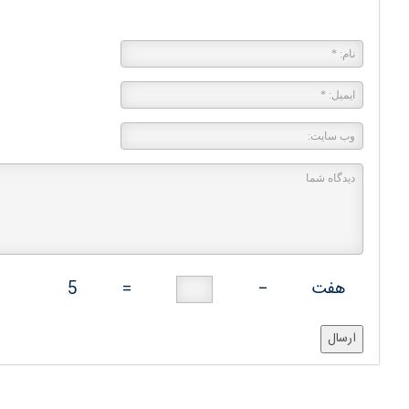
پاسخی بگذارید
هفت
−
=
5
ارسال