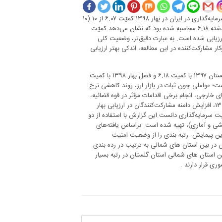
در پژوهشی که توسط مرکز پژوهش‌های مجلس انجام شده، شاخص کل امنیت سرمایه‌گذاری در ایران در بهار ۱۳۹۸ کمیّت ۶.۰۷ از ۱۰ (۱۰
بدترین حالت) ارزیابی شده است. مقدار عددی این شاخص در مطالعه زمستان گذشته ۶.۱۸ محاسبه شده بود که نشان می‌دهد کمیّت
حدودی مناسب‌تر ارزیابی شده است. به عبارت دقیق‌تر، وضعیت کلی
ر فعالان کسب‌وکار مشارکت‌کننده در این مطالعه، اندکی بهتر ارزیابی
بررسی شاخص امنیت سرمایه‌گذاری از فصل پاییز ۱۳۹۷ با کمیت ۶.۴۳ و فصل زمستان ۱۳۹۷ با کمیت ۶.۱۸ و فصل بهار ۱۳۹۸ با کمیت
 شدن وضعیت نسبی این شاخص طی ۶ ماه گذشته است؛ عواملی چون ثبات در بازار ارز، روند کاهشی نرخ
ای خارجی، انجام برخی اقدامات مؤثر در قوه قضائیه،
به‌روزرسانی شدن اطلاعات آماری دریافت شده از نهادهای مرتبط در پایش بهار ۱۳۹۸، افزایش دامنه مشارکت‌کنندگان در ارزیابی بهار
یت سرمایه‌گذاری دانست.این گزارش با استفاده از دو
ی و آماری)، تهیه شده است. براساس یافته‌های
صادی مشارکت‌کننده در این پیمایش رتبه بندی را از وضعیت امنیت
لان در بین استان های شمالی به ترتیب در رده بندی
 استان های شمالی استان گلستان در رتبه بسیار
ری قرار دارند .