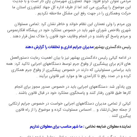
مردمی عنوان کردو افزود: جهاد کشاورزی شهرستان پای کار است و با جدیت
این موضوع را پیگیری می کند اما از طرف اداره کل جهاد کشاورزی استان ما
حرکت وهمکاری را در جهت رفع این مشکل ملاحظه نکردیم .
وی مردم را ولی نعمتان این نظام خواند و خاطر نشان کرد :تمامی مسئولان
شهری بالاخص شورای شهر باید در خصوص عملکرد خود در پیشگاه افکارعمومی
و مردم پاسخ گو باشند و در انجام وظایف خود قانون را ملاک عمل قرار دهند .
رئیس دادگستری بهشهر:
مدیران جرایم اداری و تخلفات را گزارش دهند
در ادامه کیانی رئیس دادگستری بهشهر نیز با بیان اهمیت رعایت دستورالعمل
های لازم برای پیشگیری از وقوع جرم توسط دستگاههای اجرایی تاکید کرد: همه
باید براساس مسئولیتی که دارند در خصوص پیشگیری از وقوع جرم همکاری
کرده و در صدد رفع نا کارآمدی ها و موارد غیر قانونی برآیند .
وی یادآور شد: دستگاههای اجرایی باید در خصوص صدور مجوز برای انجام
کارها طبق قانون رفتار کنند و پاسخگوی عملکرد خود در قبال قانون باشند .
کیانی از تمامی مدیران دستگاههای اجرایی خواست در خصوص جرایم ارتکابی
از جمله جعل،ارتشاء و … احساس مسئولیت کرده و موضوع را از راه قانون
پیگیری کنند .
نماینده معلولان ضایعه نخاعی
: ما شهر مناسب برای معلولان نداریم