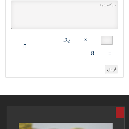
×
یک
8
=
ارسال