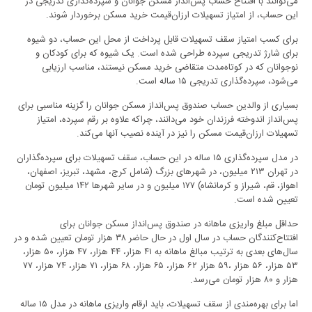
می‌توانند با افتتاح حساب پس‌انداز مسکن جوانان و سپرده‌گذاری تدریجی در
این حساب، از امتیاز تسهیلات ارزان‌قیمت خرید مسکن برخوردار شوند.
برای کسب امتیاز سقف تسهیلات قابل پرداخت از محل این حساب، دو شیوه
برای شارژ تدریجی سپرده طراحی شده است. یک شیوه که برای کودکان و
نوجوانان که در کوتاه‌مدت متقاضی خرید مسکن نیستند، مناسب ارزیابی
می‌شود، سپرده‌گذاری تدریجی ۱۵ ساله است.
بسیاری از والدین حساب صندوق پس‌انداز مسکن جوانان را گزینه مناسبی برای
پس‌انداز اندوخته فرزندان خود می‌دانند، چراکه علاوه بر رقم سپرده‌، امتیاز
تسهیلات ارزان‌قیمت مسکن را نیز در آینده نصیب آنها می‌کند.
در مدل سپرده‌گذاری ۱۵ ساله در این حساب، سقف تسهیلات برای سپرده‌گذاران
در تهران ۲۱۳ میلیون، در شهرهای بزرگ (شامل کرج، مشهد، تبریز، اصفهان،
اهواز، قم، شیراز و کرمانشاه) ۱۷۷ میلیون و در سایر شهرها ۱۴۲ میلیون تومان
تعیین شده است.
حداقل مبلغ واریزی ماهانه در صندوق پس‌انداز مسکن جوانان برای
افتتاح‌کنندگان حساب در سال اول در حال حاضر ۳۸ هزار تومان تعیین شده و در
سال‌های بعدی به ترتیب مبالغ ماهانه به ۴۱ هزار، ۴۴ هزار، ۴۷ هزار، ۵۰ هزار،
۵۳ هزار، ۵۶ هزار ،۵۹ هزار ۶۲ هزار، ۶۵ هزار، ۶۸ هزار، ۷۱ هزار، ۷۴ هزار، ۷۷
هزار و ۸۰ هزار تومان می‌رسد.
اما برای بهره‌مندی از سقف تسهیلات، باید ارقام واریزی ماهانه در مدل ۱۵ ساله