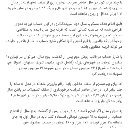
را چند برابر کرد. در حال حاضر ضرایب برخورداری از سقف تسهیلات در پایان
سال پانزدهم، در تهران ۱.۵۲ برابر، در شهرهای بزرگ ۱.۲۶ برابر و در سایر شهرها
۱.۰۱ برابر حداقل واریزی ماهانه است.
طبق اعلام بانک مسکن، مدل دوم سپرده‌گذاری در این حساب نیز به نحوی
طراحی شده که مناسب کسانی است که ظرف پنج سال آینده به متقاضی
مسکن تبدیل می‌شوند. بنابراین این حساب برای جوانان ۱۸ سال به بالا و
نوجوانانی که والدین یا قیم قانونی آنها امکان شارژ حساب با مبالغ بالاتر را دارند،
می‌تواند گزینه مطلوبی باشد.
با شارژ حساب در قالب روش دوم پس از گذشت پنج سال، می‌توان در تهران ۹۱
میلیون تومان، در شهرهای بزرگ (شامل کرج، مشهد، تبریز، اصفهان، اهواز، قم،
کرمانشاه و شیراز) ۷۶ میلیون تومان و در سایر شهرها ۶۱ میلیون تومان
تسهیلات دریافت کرد.
اما برای بهره‌مندی از سقف مذکور، باید ارقام واریزی ماهانه در مدل ۵ ساله را
چند برابر کرد. در حال حاضر ضرایب برخورداری از سقف تسهیلات در پایان سال
پنجم، در تهران ۷.۱۷ برابر، در شهرهای بزرگ ۵.۹۸ برابر و در سایر شهرها ۴.۸
برابر حداقل واریزی ماهانه است.
به عنوان مثال اگر فردی قصد دارد در تهران پس از گذشت پنج سال از افتتاح
حساب، از تسهیلات ۹۱ میلیون تومانی استفاده کند، باید در سال اول به جای
ماهانه ۳۸ هزار تومان، ۲۷۲ هزار و ۴۶۰ تومان در حساب صندوق خود