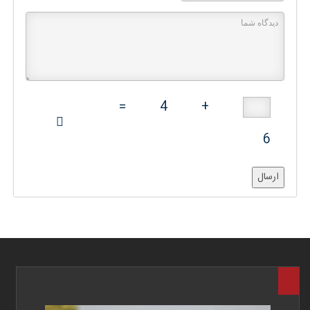
=
4
+
6
ارسال