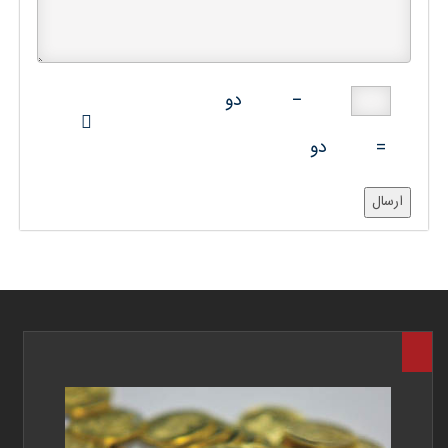
−
دو
=
دو
ارسال