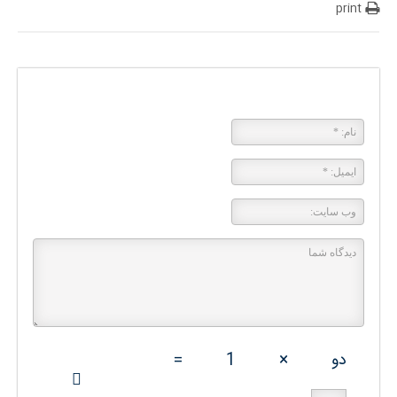
print
پاسخی بگذارید
دو
×
1
=