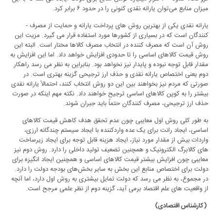
میزان منابع می‌توان یارانه نقدی کنونی را در حدود ۶ برابر کرد.
یارانه نقدی یکی از بهترین روش­ های پرداخت یارانه و حمایت از مصرف ­
کنندگان است که در بسیاری از کشورها مورد استفاده قرار می­ گیرد. مزیت این
روش آن است که مصرف­ کننده در انتخاب مصرف کالاها مختار است. البته این
روش قیمت کالاهای اساسی را تا حدودی افزایش خواهد داد. اما این افزایش به
مقدار قابل توجه نبوده و پایدار نیز نخواهد بود. بنابراین به نظر می رسد راهکار
دوم یعنی اختصاص یارانه نقدی و حذف ارز ترجیحی گزینه بهتری است. در
صورتی که مردم نیز بخواهند بین این دو روش انتخاب کنند، احتمالاً یارانه نقدی
بیشتر را به کوپن کالاهای اساسی ترجیح خواهند داد. نکته مهم اینکه در صورت
حذف ارز ترجیحی، مصرف­ کنندگان حتماً باید جبران شوند.
به طور کلی روش اول معایبی چون عدم تحقق هدف کاهش قیمت کالاهای
اساسی، ایجاد رانت برای یک عده واردکننده با ایجاد سیستم چندگانه ارزی،
واردات بیش از مقدار مورد نیاز، ایجاد هزینه قابل توجه برای ایجاد زیرساخت
های کالابرگ الکترونیک و همچنین تضعیف تولید داخلی را دارد. روش دوم نیز
معایبی چون افزایش بیشتر قیمت کالاهای اساسی و همچنین ایجاد انگیزه برای
دولت برای اختصاص منابع این بخش به سایر بخش‌های بودجه دولت را دارد.
در مجموع، به نظر می­ رسد که دولت تمایل بیشتری به روش اول دارد، اما آنچه
از واقعیت­ های علم اقتصاد برمی ­آید، گزینه دوم از نظر علمی مرجح است.
(کارشناس اقتصادی)