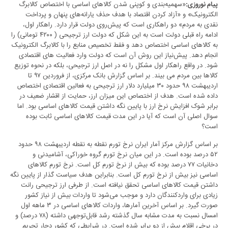
«سهمیه‌بندی و کوپنی شدن کالاهای اساسی با اختصاص کالابرگ
پیام نوروزی:
الکترونیک» و «آزاد کردن اقتصاد با هدف حذف یارانه‌های پنهان و پرداخت
نقدی به مردم» دو راهکاری است که پیش‌روی دولت قرار دارد. راهکار اول،
ادامه راه قبلی دولت است به این شکل که دولت ارز ترجیحی ( ۴۲۰۰ تومانی) را
به کالاهای اساسی اختصاص دهد و فقط تخصیص منابع را با کالابرگ الکترونیک
انجام دهد. پیش‌نیاز این روش آن است که دولت وارد فعالیت­ های اقتصادی
شود. در واقع راهکار اول مشکل را نه در اصل ارز ترجیحی، بلکه در نحوه توزیع
کالاها بین مردم می ­بیند. بر اساس گزارش بانک­ مرکزی، از فروردین ۹۷ تا
اردیبهشت ۹۸ حدود ۳۰ میلیارد دلار ارز ترجیحی به فعالین اقتصادی اختصاص
داده شده است. هدف از اختصاص این میزان ارز، حمایت از اقشار ضعیف در
برابر شوک افزایش نرخ ارز با پایین نگه داشتن قیمت کالاهای اساسی بود. اما
سوال اصلی آن است که آیا در این مدت قیمت کالاهای اساسی ثابت بوده
است؟
بر اساس گزارش مرکز آمار ایران نرخ تورم نقطه به نقطه اردیبهشت ۹۸ حدود
۵۲ درصد بوده است. در این میان نرخ تورم گروه خوراکی، آشامیدنی و
دخانیات ۷۷ درصد بوده که بیش از نرخ تورم کل است. نرخ تورم کالاهای
اساسی نیز بیش از نرخ تورم کل است. بنابراین هدف سیاست گذار از پایین نگه
داشتن قیمت کالاهای اساسی تحقق نیافته است. از طرفی ارز ترجیحی رانت
زیادی برای واردکنندگان دارد و موجب می‌شود تا واردات بیش از نیاز کشور
صورت گیرد. بر اساس آخرین آمارها، واردات کالاهای اساسی در ۳ ماهه اول
امسال نسبت به مدت مشابه سال گذشته رشد قابل‌توجهی داشته (۷۸ درصد) و
در برخی اقلام بیش از دو برابر شده است. در شرایطی که کشور دچار تحریم