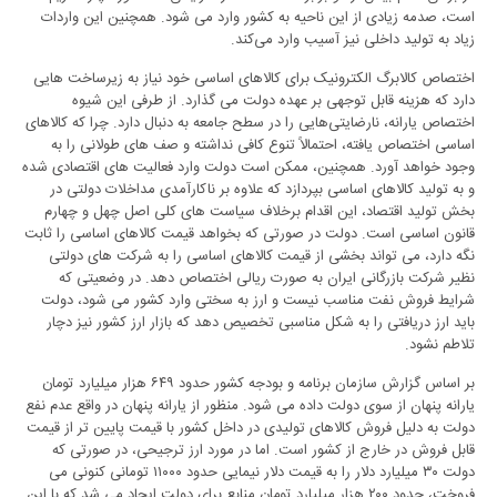
است، صدمه زیادی از این ناحیه به کشور وارد می­ شود. همچنین این واردات
زیاد به تولید داخلی نیز آسیب وارد می‌کند.
اختصاص کالابرگ الکترونیک برای کالاهای اساسی خود نیاز به زیرساخت­ هایی
دارد که هزینه قابل توجهی بر عهده دولت می ­گذارد. از طرفی این شیوه
اختصاص یارانه، نارضایتی‌هایی را در سطح جامعه به دنبال دارد. چرا که کالاهای
اساسی اختصاص یافته، احتمالاً تنوع کافی نداشته و صف­ های طولانی را به
وجود خواهد آورد. همچنین، ممکن است دولت وارد فعالیت­ های اقتصادی شده
و به تولید کالاهای اساسی بپردازد که علاوه بر ناکارآمدی مداخلات دولتی در
بخش تولید اقتصاد، این اقدام برخلاف سیاست­ های کلی اصل چهل و چهارم
قانون اساسی است. دولت در صورتی که بخواهد قیمت کالاهای اساسی را ثابت
نگه دارد، می­ تواند بخشی از قیمت کالاهای اساسی را به شرکت ­های دولتی
نظیر شرکت بازرگانی ایران به صورت ریالی اختصاص دهد. در وضعیتی که
شرایط فروش نفت مناسب نیست و ارز به سختی وارد کشور می­ شود، دولت
باید ارز دریافتی را به شکل مناسبی تخصیص دهد که بازار ارز کشور نیز دچار
تلاطم نشود.
بر اساس گزارش سازمان برنامه و بودجه کشور حدود ۶۴۹ هزار میلیارد تومان
یارانه پنهان از سوی دولت داده می­ شود. منظور از یارانه پنهان در واقع عدم نفع
دولت به دلیل فروش کالاهای تولیدی در داخل کشور با قیمت پایین­ تر از قیمت
قابل فروش در خارج از کشور است. اما در مورد ارز ترجیحی، در صورتی که
دولت ۳۰ میلیارد دلار را به قیمت دلار نیمایی حدود ۱۱۰۰۰ تومانی کنونی می
فروخت، حدود ۲۰۰ هزار میلیارد تومان منابع برای دولت ایجاد می­ شد که با این