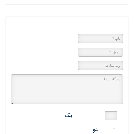
پاسخی بگذارید
−
یک
=
دو