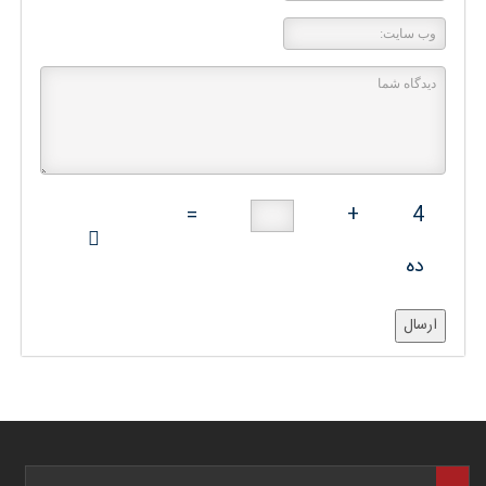
=
+
4
ده
ارسال