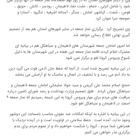
وی از دیگر شهرهای استان که در روز نهم اسفندماه نماز جمعه در آنها برگزار نمی
شود را شامل انزلی ، خمام ، لشت نشا، لاهیجان ، رودسر ، تالش ، حویق ،
فومن ، شفت ، کیاشهر، املش ، سنگر ، آستانه اشرفیه ، لنگرود ، آستارا و
صومعه سرا عنوان کرد.
وی تصریح کرد : برگزاری نماز جمعه در سایر شهرهای استان هم بعد از تصمیم
گیری نهایی اطلاع رسانی خواهد شد.
اما امروز امامان جمعه شهرستان های لاهیجان و سیاهکل هم در بیانیه ای
مشترک اعلام کردند:اقامه نماز جمعه این هفته در این شهرستان ها به دلیل
شیوع ویروس کرونا لغو و برگزار نمی شود.
در این بیانیه تصریح شده است :از آنجا که حفظ جان آدمی قوت می گیرد دین
به داد آدم می رسد و با تخفیف در اعمال و مناسک به او آرامش می بخشد .
حجج اسلام محمد علی کریمی و سید جواد سلیمانی امامان جمعه لاهیجان و
سیاهکل عنوان کردند : طبق تصمیم وزارت بهداشت و رصد شورای تامین درباره
مراقبت های مردم برای مهار ویروس کرونا به این نتیجه رسیدیم که نماز جمعه ۹
اسفند در لاهیجان و سیاهکل لغو شود.
در این بیانیه با اشاره به اینکه امکانات ضد عفونی مناسب بامساجد این دوشهر
وجود ندارد، آمده است : حفظ سلامتی در اولویت است و در آینده نزدیک با
همراهی شما مردم ، کرونا را شکست خواهیم داد و از عموم مردم برای عدم
برگزاری عذر خواهی می کنیم.