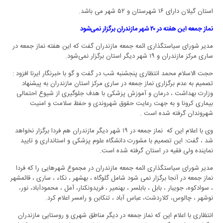
استان گیلان دارای ۱۶ شهرستان و ۵۲ شهر می باشد.
نماز جمعه این هفته در ۲۰ شهر مازندران برگزار نمی‌شود
مدیر شورای سیاستگذاری ائمه جمعه مازندران گفت که این هفته نماز جمعه در
ساری مرکز مازندران و ۱۹ شهر دیگر استان برگزار نمی‌شود.
حجت الاسلام محمد انتظاری پنجشنبه شب در گفت و گو با خبرنگار ایرنا افزود :
تصمیم به عدم برگزاری نماز جمعه در ساری مرکز استان مازندران به پیشنهاد
وزارت بهداشت ، درمان و آموزش پزشکی با هدف جلوگیری از شیوع احتمالی
بیماری کرونا و به جهت رعایت حقوق شهروندی و حفظ سلامت و امنیت
شهروندان گرفته شده است .
وی با اعلام این که نماز جمعه در ۱۹ شهر دیگر مازندران هم فردا برگزار نخواهد
شد ، گفت: این تصمیم با مشورت دانشگاه علوم پزشکی و استانداری و تایید
نماینده ولی فقیه در استان گرفته شده است.
مدیر شورای سیاستگذاری ائمه جمعه مازندران در مجموع شهرهایی را که فردا
نماز جمعه در آنجا برگزار نمی شود شامل گلوگاه ، بهشهر ، نکاء ، ساری ، قائمشهر
، سوادکوه، جویبار ، بابل ، بابلسر ، بهنمیر ، فریدونکنار، آمل ، محمودآباد، نور،
نوشهر ، چالوس، کلاردشت، عباس آباد ، تنکابن و رامسر اعلام کرد.
انتظاری با اعلام این که نماز جمعه در دیگر مناطق شهری و روستایی مازندران