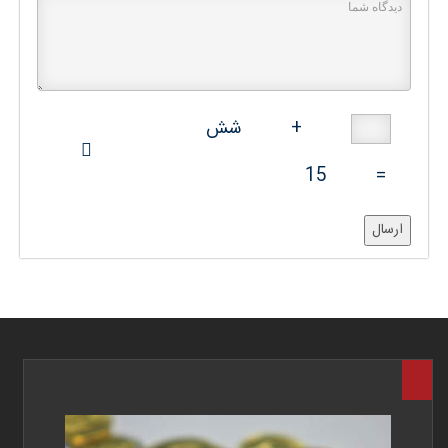
+
شش
15
=
ارسال