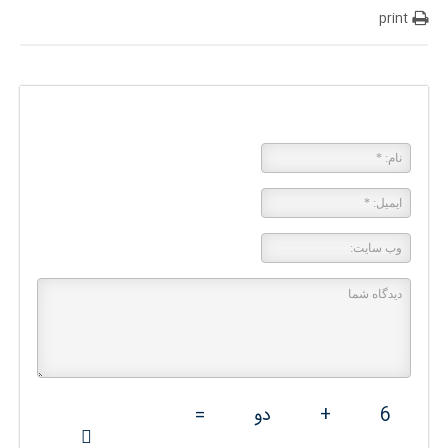
print
پاسخی بگذارید
6
+
دو
=