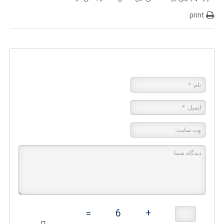
print
پاسخی بگذارید
=
6
+