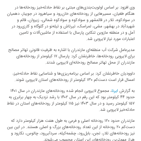
وی افزود: بر اساس اولویت‌بندی‌های مبتنی بر نقاط حادثه‌خیز رودخانه‌ها در
هنگام طغیان، مسیرهایی از رودخانه‌های خان‌رود و سیاهرود در جویبار، دهمیان
در سوادکوه، تلار در قائمشهر و سوادکوه و سوادکوه شمالی، زیروان، قائم و
شهیدآباد در بهشهر، مشی، لمراسک، تیرتاش و تیله‌نو در گلوگاه و کاری‌رود در
آمل و در منطقه مازوبن تنکابن پارسال با استفاده از ماشین‌آلات و تامین
اعتبارات مورد نیاز لایروبی شد.
مدیرعامل شرکت آب منطقه‌ای مازندران با اشاره به ظرفیت قانونی تهاتر مصالح
برای لایروبی رودخانه‌ها، خاطرنشان کرد: پارسال ۱۷ کیلومتر از رودخانه‌های
مازندران از محل تهاتر مصالح رودخانه‌ای لایروبی شدند.
داوودیان خاطرنشان کرد: بر اساس برنامه‌ریزی‌ها و شناسایی نقاط حادثه‌خیز،
امسال قرار است دست‌کم ۱۳۰ کیلومتر از رودخانه‌های استان لایروبی شوند.
به گزارش
ایرنا
، مجموع لایروبی انجام شده رودخانه‌های مازندران در سال ۱۴۰۱
حدود ۴۴ کیلومتر بود که این رقم در سال ۱۴۰۲ با رشد نزدیک به چهار برابری به
۱۵۷ کیلومتر رسید و در سال ۱۴۰۳ نیز ۱۱۵ کیلومتر از رودخانه‌های استان در نقاط
حادثه‌خیز لایروبی شد.
مازندران حدود ۱۲۰ رودخانه اصلی و فرعی به طول هفت هزار کیلومتر دارد که
دست‌کم ۲۰ رودخانه از این تعداد رودخانه‌های بزرگ و اصلی هستند. در این بین
نیز رودخانه‌های تلار، تجن، بابل‌رود، چشمه‌کیله، سردآبررود، چالوس، نکارود و
هراز مهم‌ترین رودخانه‌های این استان محسوب می‌شوند.