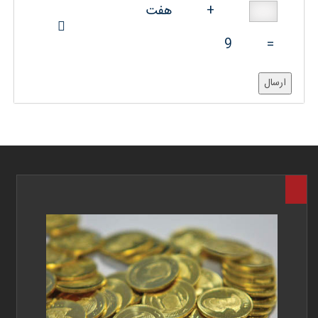
+
هفت
9
=
ارسال