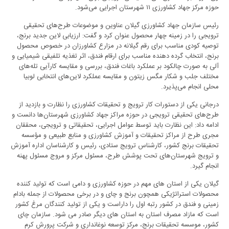
حوزه مرکز جهاد کشاورزی ۱۱ شهرستان اجرایی می‌شود.
رئیس سازمان جهاد کشاورزی گیلان عناوین و موضوعات طرح‌های تحقیقی
ترویجی را در زمینه چهار محصول عنوان کرد و گفت: ارزیابی لاین جدید برنج،
توصیه کودی مناسب برای رقم گیلانه در مزارع کشاورزان در خصوص محصول
برنج، انتخاب گرده دهنده مناسب برای ارقام فندق، اثر تغذیه تلفیقی شیمیایی و
آلی به صورت چالکود بر عملکرد باغات فندق، بررسی و مقایسه کارآیی تله‌های
مختلف جلب و شکار مگس زیتون و مقایسه عملکرد لاین‌های انتخابی لوبیا
محلی انجام می‌پذیرد.
درجانی یکی از دستورات کار ترویج و تحقیقات کشاورزی را نظارت و بازدید از
طرح‌های تحقیقی ترویجی در حوزه مراکز جهاد کشاورزی شهرستان‌ها دانست و
ادامه داد: این نظارت باید توسط عوامل اجرایی، تحقیقاتی و ترویجی، محققان
مجری طرح از مراکز تحقیقات و آموزش کشاورزی و منابع طبیعی و مؤسسه
تحقیقات برنج کشور، کارشناس ترویج ستادی، رئیس و کارشناسان اداره آموزش
و ترویج شهرستان‌های تحت پوشش طرح، مسئول مرکز و مروج مسئول پهنه
انجام گیرد.
گیلان یکی از استان های مهم در حوزه کشاورزی و دامی است که تولید کننده
محصولات استراتژیکی همچون برنج و چای و در برخی محصولات از جمله بادام
زمینی و فندق در کشور رتبه اول را داراست و یکی از تولید کنندگان مرغ کشور
است که مازاد مصرف استان به استان های دیگر صادر می شود. سازمان چای
کشور، موسسه تحقیقات برنج، مرکز توسعه نوغانداری و شرکت پرورش کرم