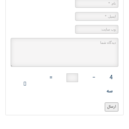
=
−
4
سه
ارسال