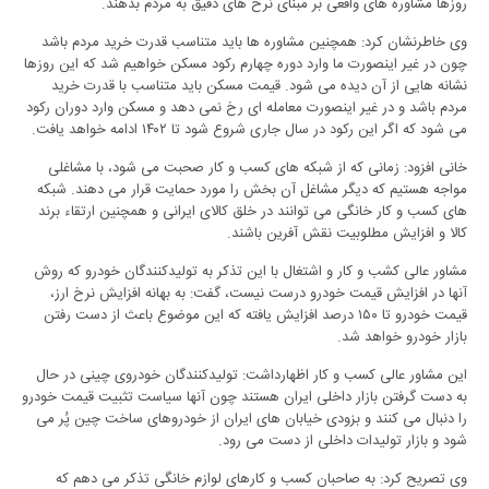
روزها مشاوره های واقعی بر مبنای نرخ های دقیق به مردم بدهند.
وی خاطرنشان کرد: همچنین مشاوره ها باید متناسب قدرت خرید مردم باشد
چون در غیر اینصورت ما وارد دوره چهارم رکود مسکن خواهیم شد که این روزها
نشانه هایی از آن دیده می شود. قیمت مسکن باید متناسب با قدرت خرید
مردم باشد و در غیر اینصورت معامله ای رخ نمی دهد و مسکن وارد دوران رکود
می شود که اگر این رکود در سال جاری شروع شود تا ۱۴۰۲ ادامه خواهد یافت.
خانی افزود: زمانی که از شبکه های کسب و کار صحبت می شود، با مشاغلی
مواجه هستیم که دیگر مشاغل آن بخش را مورد حمایت قرار می دهند. شبکه
های کسب و کار خانگی می توانند در خلق کالای ایرانی و همچنین ارتقاء برند
کالا و افزایش مطلوبیت نقش آفرین باشند.
مشاور عالی کشب و کار و اشتغال با این تذکر به تولیدکنندگان خودرو که روش
آنها در افزایش قیمت خودرو درست نیست، ‌گفت: به بهانه افزایش نرخ ارز،
قیمت خودرو تا ۱۵۰ درصد افزایش یافته که این موضوع باعث از دست رفتن
بازار خودرو خواهد شد.
این مشاور عالی کسب و کار اظهارداشت: تولیدکنندگان خودروی چینی در حال
به دست گرفتن بازار داخلی ایران هستند چون آنها سیاست تثبیت قیمت خودرو
را دنبال می کنند و بزودی خیابان های ایران از خودروهای ساخت چین پُر می
شود و بازار تولیدات داخلی از دست می رود.
وی تصریح کرد: به صاحبان کسب و کارهای لوازم خانگی تذکر می دهم که