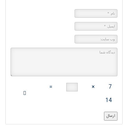
پاسخی بگذارید
=
×
7
14
ارسال