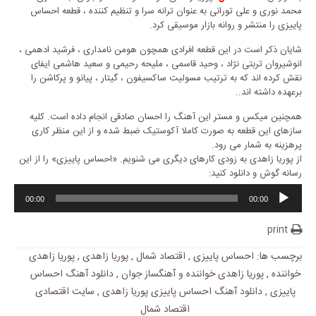
محمد نوری و علی تورانی به عنوان ترانه سرا و تنظیم کننده ، قطعه احساس
پاییزی را منتشر و روانه بازار موسیقی کرد.
شایان ذکر است در این قطعه افرادی همچون هومن نامداری ، فرشید ادهمی ،
انوشیروان تربتی نژاد ، وحید قاسمی ، ملیحه رحیمی و سعید هاشمی ایفای
نقش کرده اند که به ترتیب مسولیت ساکسیفون ، گیتار ، پیانو و پرکاشن را
برعهده داشته اند..
همچنین میکس و مستر این آهنگ را احسان صادقی انجام داده است. کلیه
سازهای این قطعه به صورت کاملا آکوستیک ضبط شده و از این منظر کاری
پرهزینه به شمار می رود.
از پوریا زاهدی به زودی کارهای دیگری می شنویم. «احساس پاییزی» را از این
رسانه گوش و دانلود کنید:
00:00
00:00
print
برچسب ها:
احساس پاییزی
,
اقتصاد شمال
,
پوریا زاهدی
,
پوریا زاهدی
خواننده
,
پوریا زاهدی خواننده و آهنگساز جوان
,
دانلود آهنگ احساس
پاییزی
,
دانلود آهنگ احساس پاییزی پوریا زاهدی
,
سایت اقتصادی
اقتصاد شمال