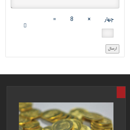
چهار
×
8
=
ارسال