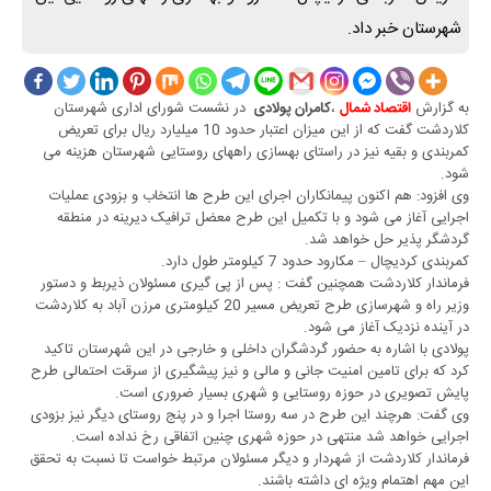
شهرستان خبر داد.
به گزارش
،
در نشست شورای اداری شهرستان
اقتصاد شمال
کامران پولادی
کلاردشت گفت که از این میزان اعتبار حدود 10 میلیارد ریال برای تعریض
کمربندی و بقیه نیز در راستای بهسازی راههای روستایی شهرستان هزینه می
شود.
وی افزود: هم اکنون پیمانکاران اجرای این طرح ها انتخاب و بزودی عملیات
اجرایی آغاز می شود و با تکمیل این طرح معضل ترافیک دیرینه در منطقه
گردشگر پذیر حل خواهد شد.
کمربندی کردیچال – مکارود حدود 7 کیلومتر طول دارد.
فرماندار کلاردشت همچنین گفت : پس از پی گیری مسئولان ذیربط و دستور
وزیر راه و شهرسازی طرح تعریض مسیر 20 کیلومتری مرزن آباد به کلاردشت
در آینده نزدیک آغاز می شود.
پولادی با اشاره به حضور گردشگران داخلی و خارجی در این شهرستان تاکید
کرد که برای تامین امنیت جانی و مالی و نیز پیشگیری از سرقت احتمالی طرح
پایش تصویری در حوزه روستایی و شهری بسیار ضروری است.
وی گفت: هرچند این طرح در سه روستا اجرا و در پنج روستای دیگر نیز بزودی
اجرایی خواهد شد منتهی در حوزه شهری چنین اتفاقی رخ نداده است.
فرماندار کلاردشت از شهردار و دیگر مسئولان مرتبط خواست تا نسبت به تحقق
این مهم اهتمام ویژه ای داشته باشند.