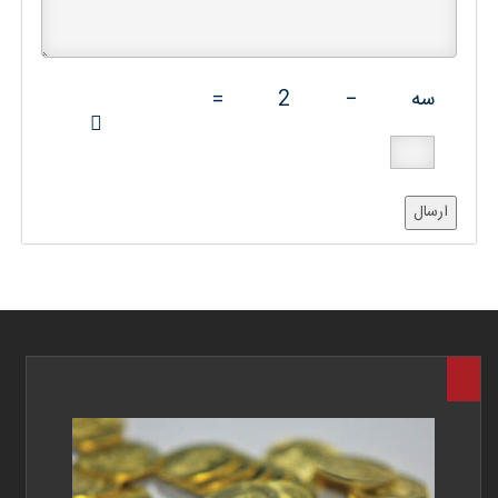
سه
−
2
=
ارسال