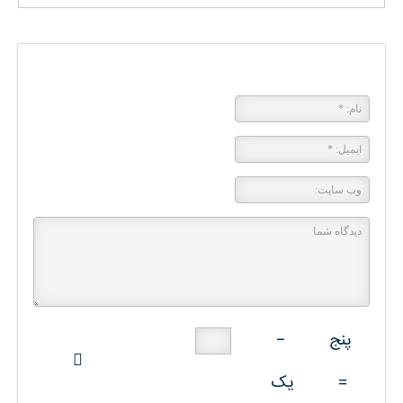
پاسخی بگذارید
پنج
−
=
یک