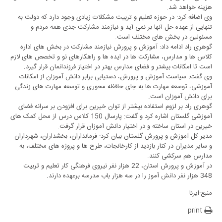
هزینه خواهد شد.
وی اضافه کرد: در حوزه تعلیم و تربیت مشکلات زیادی وجود دارد که دولت به
تنهایی از عهده حل آنها بر نمی آید و نیازمند مشارکت جدی همه مردم و
مسئولین در بخش های مختلف است.
گوهری راد ادامه داد: آموزش و پرورش نیازمند مشارکت در بخش های اداره
کلاس ها و مدارس، مشارکت ها در ایده ها و راهکارهای نو و تخصص های لازم
است تا امکانات بیشتر و فضای مدارس بهتر در اختیاز فرزندانمان قرار گیرد.
وی گفت: سیاست آموزش و پرورش، دستیابی برابر دانش آموزان از امکانات
آموزشی، توسعه مهارت ها به جای حافظه محوری و توسعه مهارت های زندگی
برای دانش آموزان است.
گوهری راد بر لزوم استفاده بیشتر از توان خیرین برای افزودن بر سرانه فضای
آموزشی گلستان اشاره کرد و گفت: پارسال 150 کلاس درس از محل کمک های
خیرین در استان ساخته و در اختیار دانش آموزان قرار گرفت.
مدیر کل آموزش و پرورش گلستان بیان کرد: فرمانداران، بخشداران، شهرداران
و سایر مدیران در کنار بازدید از کارخانجات، طرح ها و پروژه های مختلف، به
مدارس هم سرکشی کنند.
در آموزش و پرورش استان، 22 هزار نفر نیروی فرهنگی کار تعلیم و تربیت
348 هزار نفر دانش آموز را در سه هزار باب مدرسه برعهده دارند.
منبع:ایرنا
print