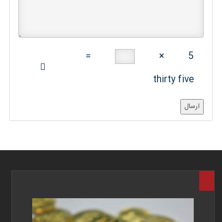
=
×
5
thirty five
ارسال