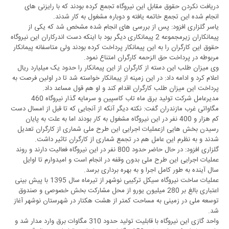
دریافت نکردن حقوق مقابل این نیروگاه تجمع کرده بودند که با رایزنی های
انجام شده این تجمع خاتمه یافته و دوباره مشغول به کار شدند.
یاسر گلزاری افزود: پس از بررسی های انجام شده مشخص شد که یکی از
پیمانکاران زیرمجموعه 2 پیمانکاری دیگر بود با اینکه دست اندرکاران این نیروگاه
حقوق این کارگران را به این پیمانکار پرداخت کرده بودند ولی متاسفانه پیمانکار
مربوطه در پرداخت حق الزحمه کارگران امتناع نمود.
وی میزان طلب این دسته از کارگران از این پیمانکار را حدود یک میلیارد ریال
اعلام کرد و ادامه داد: در این زمینه از پیمانکار خواسته شد تا در اولین فرصت به
پرداخت این میزان طلب کارگران اقدام کند و او هم قول مساعد داد.
مدیرعامل شرکت تولید برق ماه تاب کاسپین و سرمایه گذار نیروگاه 460
مگاواتی غرب مازندران گفت: نکته دیگر آنکه از آنجایی که تا قبل از امسال دست
کم هزار و 400 نفر در این نیروگاه مشغول به کار بودند اما به علت به پایان
رسیدن بخش هایی ازعملیات اجرایی این طرح ملی شماری از کارگران تعدیل
شدند و به نظرم این عامل هم در تجمع شماری از کارگران تاثیر داشت.
گلزاری افزود: در حال حاضر حدود 800 نفر در این نیروگاه فعالیت دارند و روند
عملیات اجرایی این طرح ملی بدون وقفه در انجام است و امیدوارم تا اوایل
سال آینده به طور کامل اجرا و به بهره برداری برسد.
عملیات ساخت نیروگاه سیکل ترکیبی نوشهر از تیرماه سال 1395 با پیش بینی
اعتباری بالغ بر 280 میلیون یورو از محل مشارکت بخش خصوصی و صندوق
توسعه ملی در زمینی به مساحت کمتر از هشت هکتار در شهرستان نوشهر آغاز
شد.
واحد گازی این نیروگاه با قابلیت تولید حدود 310 مگاوات برق وارد مدار شد و