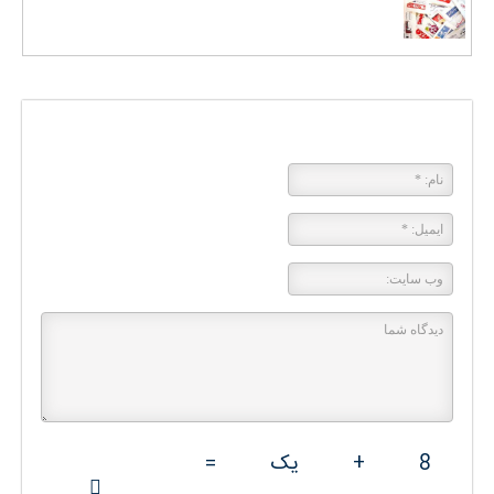
پاسخی بگذارید
8
+
یک
=