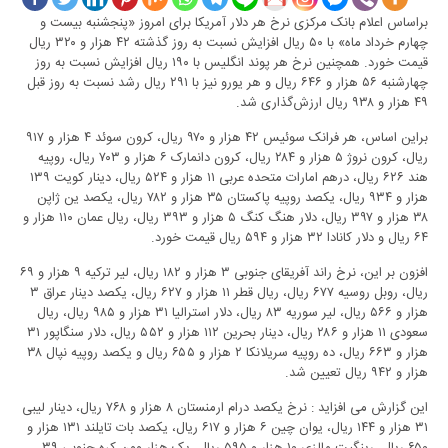
براساس اعلام بانک مرکزی نرخ هر دلار آمریکا برای امروز «پنجشنبه بیست و
چهارم خرداد ماه» با ۵۰ ریال افزایش نسبت به روز گذشته ۴۲ هزار و ۳۲۰ ریال
قیمت خورد. همچنین نرخ هر پوند انگلیس با ۱۹۰ ریال افزایش نسبت به روز
چهارشنبه ۵۶ هزار و ۶۴۶ ریال و هر یورو نیز با ۲۹۱ ریال رشد نسبت به روز قبل
۴۹ هزار و ۹۳۸ ریال ارزش‌گذاری شد.
براین اساس، هر فرانک سوئیس ۴۲ هزار و ۹۷۰ ریال، کرون سوئد ۴ هزار و ۹۱۷
ریال، کرون نروژ ۵ هزار و ۲۸۴ ریال، کرون دانمارک ۶ هزار و ۷۰۳ ریال، روپیه
هند ۶۲۶ ریال، درهم امارات متحده عربی ۱۱ هزار و ۵۲۴ ریال، دینار کویت ۱۳۹
هزار و ۹۳۴ ریال، یکصد روپیه پاکستان ۳۵ هزار و ۷۸۲ ریال، یکصد ین ژاپن
۳۸ هزار و ۳۹۷ ریال، دلار هنگ کنگ ۵ هزار و ۳۹۳ ریال، ریال عمان ۱۱۰ هزار و
۶۴ ریال و دلار کانادا ۳۲ هزار و ۵۹۴ ریال قیمت خورد.
افزون بر این، نرخ راند آفریقای جنوبی ۳ هزار و ۱۸۲ ریال، لیر ترکیه ۹ هزار و ۶۹
ریال، روبل روسیه ۶۷۷ ریال، ریال قطر ۱۱ هزار و ۶۲۷ ریال، یکصد دینار عراق ۳
هزار و ۵۶۶ ریال، لیر سوریه ۸۳ ریال، دلار استرالیا ۳۱ هزار و ۹۸۵ ریال، ریال
سعودی ۱۱ هزار و ۲۸۶ ریال، دینار بحرین ۱۱۲ هزار و ۵۵۲ ریال، دلار سنگاپور ۳۱
هزار و ۶۶۳ ریال، ده روپیه سریلانکا ۲ هزار و ۶۵۵ ریال و یکصد روپیه نپال ۳۸
هزار و ۹۴۲ ریال تعیین شد.
این گزارش می افزاید : نرخ یکصد درام ارمنستان ۸ هزار و ۷۶۸ ریال، دینار لیبی
۳۱ هزار و ۱۴۴ ریال، یوان چین ۶ هزار و ۶۱۷ ریال، یکصد بات تایلند ۱۳۱ هزار و