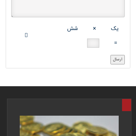
یک
×
شش
=
ارسال