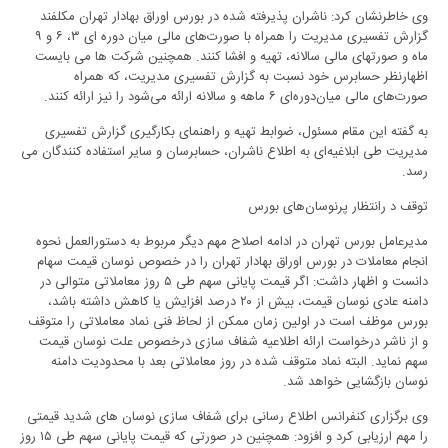
وی خاطرنشان کرد: ناشران پذیرفته شده در بورس اوراق بهادار تهران مکلفند
گزارش تفسیری مدیریت را همراه با صورت‌های مالی میان دوره ای ۳، ۶ و ۹
ماه و صورتهای مالی سالانه، تهیه و افشا کنند. همچنین شرکت ها می بایست
اظهارنظر حسابرس خود نسبت به گزارش تفسیری مدیریت، که همراه
صورت‌های مالی میان‌دوره‌ای ۶ ماهه و سالانه ارائه می‌شود را نیز ارائه کنند.
به گفته این مقام مسئول، ضوابط تهیه و راهنمای بکارگیری گزارش تفسیری
مدیریت طی ابلاغیه‌ای به اطلاع ناشران، حسابرسان و سایر استفاده کنندگان می
رسد.
توقف د رانتظار پرنوسان‌های بورس
مدیرعامل بورس تهران در ادامه اصلاح مهم دیگر مربوط به دستورالعمل نحوه
انجام معاملات در بورس اوراق بهادار تهران را در خصوص نوسان قیمت سهام
دانست و اظهار داشت: اگر قیمت پایانی سهم طی ۵ روز معاملاتی متوالی در
دامنه عادی نوسان قیمت، بیش از ۲۰ درصد افزایش یا کاهش داشته باشد،
بورس موظف است در اولین زمان ممکن از لحاظ فنی نماد معاملاتی را متوقف
و از ناشر درخواست ارائه اطلاعیه شفاف سازی درخصوص علت نوسان قیمت
سهم نماید. البته نماد متوقف شده در روز معاملاتی بعد با محدودیت دامنه
نوسان بازگشایی خواهد شد.
وی برگزاری کنفرانس اطلاع رسانی برای شفاف سازی نوسان های شدید قیمتی
را مهم ارزیابی کرد و افزود: همچنین در صورتی که قیمت پایانی سهم طی ۱۵ روز