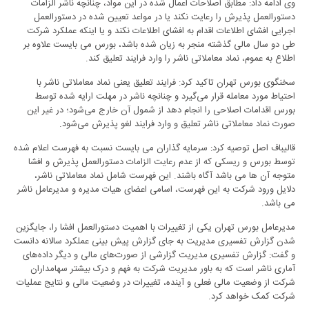
وی ادامه داد: مطابق اصلاحات اعمال شده در این مواد، چنانچه ناشر الزامات
دستورالعمل پذیرش را رعایت نکند یا در مواعد تعیین شده در دستورالعمل
اجرایی افشای اطلاعات اقدام به افشای اطلاعات نکند و یا اینکه عملکرد شرکت
طی دو سال مالی گذشته منجر به زیان شده باشد، بورس می بایست علاوه بر
اطلاع به عموم، نماد معاملاتی ناشر را وارد فرایند تعلیق کند.
سخنگوی بورس تهران تاکید کرد: فرایند تعلیق یعنی نماد معاملاتی ناشر با
احتیاط مورد معامله قرار می‌گیرد و چنانچه ناشر در مهلت ارایه شده توسط
بورس اقدامات اصلاحی را انجام دهد از شمول آن خارج می‌شود؛ در غیر این
صورت نماد معاملاتی ناشر تعلیق و وارد فرایند لغو پذیرش می‌شود.
قالیباف اصل توصیه کرد: سرمایه گذاران می بایست نسبت به فهرست اعلام شده
توسط بورس و ریسکی که از عدم رعایت الزامات دستورالعمل پذیرش و افشا
متوجه آن ها می باشد آگاه باشند. این فهرست شامل نماد معاملاتی ناشر،
دلایل ورود شرکت به این فهرست، اسامی اعضای هیات مدیره و مدیرعامل ناشر
می باشد.
مدیرعامل بورس تهران یکی از تغییرات با اهمیت دستورالعمل افشا را، جایگزین
شدن گزارش تفسیری مدیریت به جای گزارش پیش بینی عملکرد سالانه دانست
و گفت: گزارش تفسیری مدیریت گزارشی از صورت‌های مالی و دیگر داده‌های
آماری ناشر است که به باور مدیریت شرکت به فهم و درک بیشتر سهامداران
شرکت از وضعیت مالی فعلی و آینده، تغییرات در وضعیت مالی و نتایج عملیات
شرکت کمک خواهد کرد.