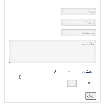
پاسخی بگذارید
هشت
−
2
=
ارسال