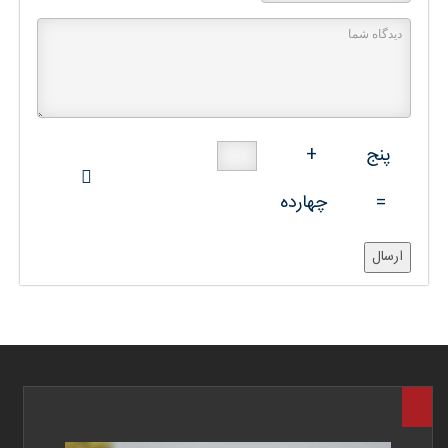
پنج
+
=
چهارده
ارسال