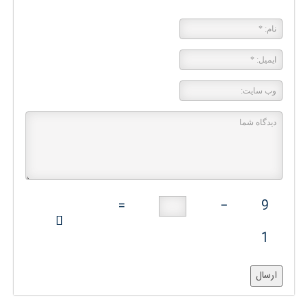
=
−
9
1
ارسال