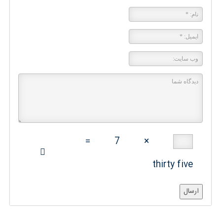
=
7
×
thirty five
ارسال