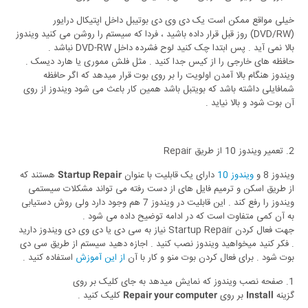
خیلی مواقع ممکن است یک دی وی دی بوتیبل داخل اپتیکال درایور
(DVD/RW) روز قبل قرار داده باشید ، فردا که سیستم را روشن می کنید ویندوز
بالا نمی آید . پس ابتدا چک کنید لوح فشرده داخل DVD-RW نباشد .
حافظه های خارجی را از کیس جدا کنید . مثل فلش مموری یا هارد دیسک .
ویندوز هنگام بالا آمدن اولویت را بر روی بوت قرار میدهد که اگر حافظه
شمافایلی داشته باشد که بویتبل باشد همین کار باعث می شود ویندوز از روی
آن بوت شود و بالا نیاید .
2. تعمیر ویندوز 10 از طریق Repair
ویندوز 8 و
ویندوز 10
دارای یک قابلیت با عنوان
هستند که
Startup Repair
از طریق اسکن و ترمیم فایل های از دست رفته می تواند مشکلات سیستمی
ویندوز را رفع کند . این قابلیت در ویندوز 7 هم وجود دارد ولی روش دستیابی
به آن کمی متفاوت است که در ادامه توضیح داده می شود .
جهت فعال کردن
Startup Repair
نیاز به سی دی یا دی وی دی ویندوز دارید
. فکر کنید میخواهید ویندوز نصب کنید . اجازه دهید سیستم از طریق سی دی
بوت شود . برای فعال کردن بوت منو و کار با آن
از این آموزش
استفاده کنید .
1. صفحه نصب ویندوز که نمایش میدهد به جای کلیک بر روی
گزینه
بر روی
کلیک کنید .
Repair your computer
Install