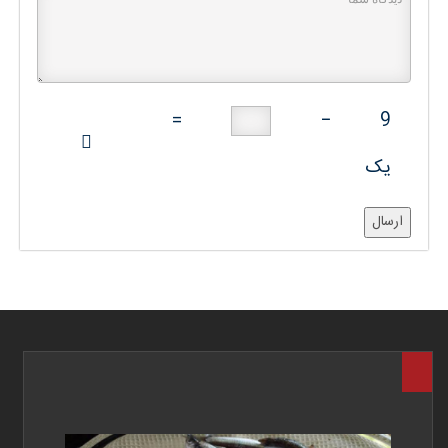
=
−
9
یک
ارسال