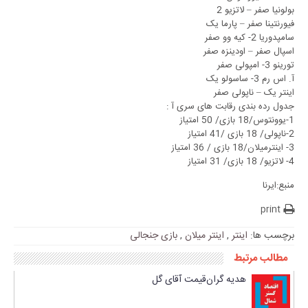
بولونیا صفر – لاتزیو 2
فیورنتینا صفر – پارما یک
سامپدوریا 2- کیه وو صفر
اسپال صفر – اودینزه صفر
تورینو 3- امپولی صفر
آ. اس رم 3- ساسولو یک
اینتر یک – ناپولی صفر
جدول رده بندی رقابت های سری آ :
1-یوونتوس/18 بازی/ 50 امتیاز
2-ناپولی/ 18 بازی /41 امتیاز
3- اینترمیلان/18 بازی / 36 امتیاز
4- لاتزیو/ 18 بازی/ 31 امتیاز
منبع:ایرنا
print
برچسب ها:
اینتر
,
اینتر میلان
,
بازی جنجالی
مطالب مرتبط
هدیه گران‌قیمت آقای‌ گل