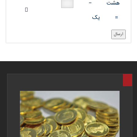
هشت
−
=
یک
ارسال