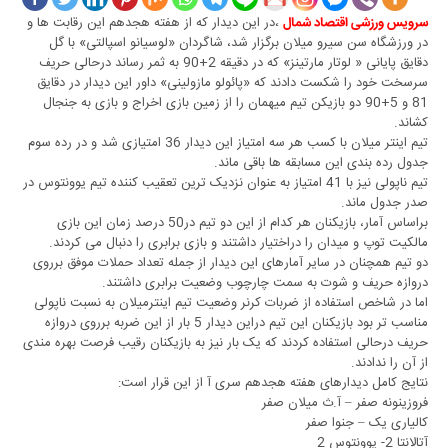
،در این دیدار که از هفته هجدهم این رقابت ها و
سرویس ورزشی اقتصاد شمال
در ورزشگاه سن سیرو میلان برگزار شد، شاگردان «لوسیانو اسپالتی» با گل
دقایق پایانی « لوتار مارتینز» که در دقیقه 2+90 به ثمر رساند درحالی حریف
سرسخت خود را شکست دادند که «پائولو مازولینی» داور این دیدار در دقایق
81 و 5+90 دو بازیکن تیم میهمان را از زمین بازی اخراج و بازی به جنجال
کشاند.
تیم اینتر میلان با کسب هر سه امتیاز این دیدار 36 امتیازی شد و در رده سوم
جدول رده بندی این مسابقه ها باقی ماند.
تیم ناپولی نیز با 41 امتیاز به عنوان نزدیک ترین تعقیب کننده تیم یوونتوس در
صدر جدول ماند.
براساس آمار، بازیکنان هر کدام از این دو تیم در50 درصد زمان این بازی
مالکیت توپ و میدان را دراختیار داشتند و بازی برابری را دنبال می کردند.
دو تیم همچنان در سایر آمارهای این دیدار از جمله تعداد حملات موفق برروی
دروازه حریف و شوت به سمت چارچوب وضعیت برابری داشتند.
اما در شاخص استفاده از ضربات کرنر وضعیت تیم اینترمیلان به نسبت ناپولی
مناسب تر بود بازیکنان این تیم دراین دیدار 5 بار از این ضربه برروی دروازه
حریف درحالی استفاده کردند که یک بار نیز به بازیکنان رقیب فرصت بهره مندی
از آن را ندادند.
نتایج کامل دیدارهای هفته هجدهم سری آ از این قرار است:
فروزینونه صفر – آ.ث میلان صفر
کالیاری یک – جنوا صفر
آتالانتا 2- یوونتوس 2