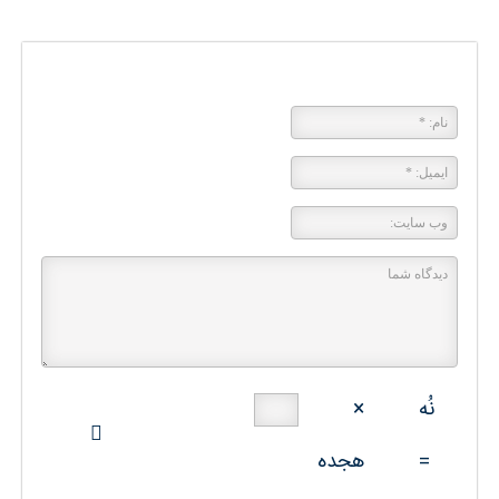
پاسخی بگذارید
نُه
×
=
هجده