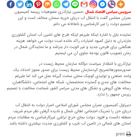
،حسین نیازآذری عضوهیات رییسه کمیسیون
سرویس سیاسی اقتصاد شمال
عمران مجلس گفت با انتقال آب دریای خزربه سمنان مخالف است و این
تصمیم دولت را غیر کارشناسی و ناعادلانه می دانم.
نماینده بابل با اشاره اینکه علیرغم اینکه طرح های تامین آب استان کشاورزی
مازندران به دلیل کمبود اعتبارات راکد مانده است دولت می خواهد هزینه
هنگفتی برای طرحی جدید و غیر الویت دار بتراشد و ما نمایندگان شمال در
زمان تصویب قانون بودجه جلوی آن می ایستیم.
نیازآذری با انتقاداز سیاست دوگانه سازمان محیط زیست در
صدورمجوزهاتصریح کرد‌سازمان محیط زیست برای صدور مجوز احداث یک
واحد صنعتی و تولیدی کوچک محلی سخت گیرانه عمل می کند اما علیرغم
مخالفت های جدی و گسترده متخصصان، شبکه های اجتماعی، دانشگاهیان،
رسانه های گروهی و تشکل های مدنی سراسر کشور شجاعت مخالفت با تصمیم
رییس جمهور را ندارد.‌
دبیراول کمیسیون عمران مجلس شورای اسلامی اصرار دولت به انتقال آب
دریای خزر را تحریک اجتماعی اهالی شمال و نادیده گرفتن نظر مردم شریف
منطقه دانست و افزود: دولت بجای خرج تراشی غیرکارشناسی به مطالبات مردم
استان های شمالی در تامین آب شرب و کشاورزی جدیت بیشتری داشته باشد.
print