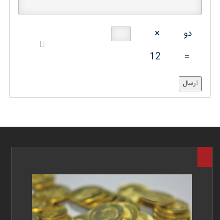
دو
×
12
=
ارسال