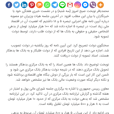
محمدباقر نوبخت صبح امروز (سه شنبه) و در نشست خبری هفتگی خود با
خبرنگاران با بیان این مطلب افزود: در آخرین جلسه هیات وزیران دو مصوبه
درباره آیین نامه های اجرایی تبصره ۵ و ١٨ داشتیم که اهمیت آن در اقتصاد
ملی زیاد است؛ در تبصره ۵ اجازه داده شد که ١٠٠ هزار میلیارد تومان از بدهی
اشخاص حقیقی و حقوقی به بانک ها که از دولت طلب دارند، توسط دولت
تسویه شود
.
سخنگوی دولت تصریح کرد: این آیین نامه که روز یکشنبه در دولت تصویب
شد، اجازه می دهد از این تاریخ افرادی که از دولت طلبکار و به بانک ها بدهکار
هستند، اسناد تسویه از دولت دریافت کنند.
نوبخت توضیح داد: بانک ها همین اسناد را که به بانک مرکزی بدهکار هستند را
تحویل بانک مرکزی دهند که در نتیجه دولت بدهکار بانک مرکزی می شود و
حُسن این کار این است که بار بزرگی از دوش بنگاه های اقتصادی برداشته شود
و نکته دیگر اینکه صورت وضعیت مالی بانک ها نیز مشخص خواهد شد
.
معاون رییس جمهوری با اشاره به برگزاری جلسه شورای عالی پول و اعتبار در
هفته گذشته و گزارش ترازنامه بانک مرکزی در آن، تاکید کرد: در این ترازنامه
مشخص شد که بدهی دولت به بانک مرکزی که از حدود ١٠ هزار میلیارد تومان
است به ٨ هزار و ۵٠٠ میلیارد تومان تقلیل یافته است.
وی ادامه داد: از این میزان، ۵ هزار و ۸۰۰ میلیارد تومان آن مربوط به بدهی