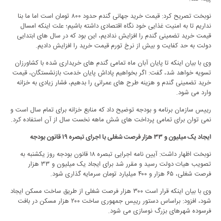
نوبخت تصریح کرد: قیمت خرید جهانی گندم حدود ۸۰۰ تومان است اما ما بنا
نداریم تا به امنیت غذایی خود نگاه اقتصادی داشته باشیم؛ علت اینکه امسال
قیمت خرید تضمینی گندم را افزایش ندادیم، این بود که در سال های ابتدایی
دولت به حد کفایت و بیش از نرخ تورم قیمت خرید را افزایش دادیم.
وی با بیان اینکه تا پایان آبان ماه تمامی گندم های خریداری شده با کشاورزان
تسویه خواهد شد، گفت: اگر بخواهیم پاداش پایان خدمت بازنشستگان، قیمت
خرید تضمینی گندم و هزینه طرح های عمرانی را بدهیم، فشار زیادی به خزانه
وارد می شود.
رییس سازمان برنامه و بودجه توضیح داد که منابع خزانه برای تمام سال است و
نمی توان برای تمامی پرداخت های شش ماهه نخست سال از آن استفاده کرد.
ایجاد یک میلیون و ۳۳ هزار فرصت شغلی با اجرای تبصره ۱۹ قانون بودجه
نوبخت اظهار داشت: آیین نامه اجرایی تبصره ۱۸ قانون بودجه روز یکشنبه به
تصویب هیات دولت رسید و مقرر شد برای ایجاد یک میلیون و ۳۳ هزار
فرصت شغلی، ۶۵ هزار و ۴۰۰ میلیارد تومان سرمایه گذاری شود.
وی با بیان اینکه قرار است ۳۰۰ هزار فرصت شغلی از طریق ساخت مسکن ایجاد
شود، افزود: براساس دستور رییس جمهوری ساخت ۲۰۰ هزار مسکن در بافت
فرسوده شهرهای بزرگ نوسازی می شود.