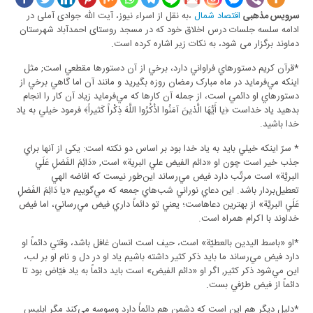
اقتصاد شمال
،به نقل از اسراء نیوز، آیت الله جوادی آملی در
سرویس مذهبی
ادامه سلسه جلسات درس اخلاق خود که در مسجد روستای احمدآباد شهرستان
دماوند برگزار می شود، به نکات زیر اشاره کرده است.
*قرآن کريم دستورهاي فراواني دارد، برخي از آن دستورها مقطعي است; مثل
اينکه مي‌فرمايد در ماه مبارک رمضان روزه بگيريد و مانند آن اما گاهي برخي از
دستورهاي او دائمي است، از جمله آن کارها که مي‌فرمايد زياد آن کار را انجام
بدهيد ياد خداست ﴿يا أَيُّهَا الَّذينَ آمَنُوا اذْکُرُوا اللَّهَ ذِکْراً کَثيراً﴾ فرمود خيلي به ياد
خدا باشيد.
* سرّ اينکه خيلي بايد به ياد خدا بود بر اساس دو نکته است: يکی از آنها براي
جذب خير است چون او «دائم الفيض علي البرية» است, «دَائِمَ الفَضلِ عَلَي
البريَّة» است مرتّب دارد فيض مي‌رساند اين‌طور نيست که افاضه الهي
تعطيل‌بردار باشد. اين دعاي نوراني شب‌هاي جمعه که مي‌گوييم «يا دَائِمَ الفَضلِ
عَلَي البريَّة» از بهترين دعاهاست؛ يعني تو دائماً داري فيض مي‌رساني، اما فيض
خداوند با اکرام همراه است.
*او «باسط اليدين بالعطيّة» است، حيف است انسان غافل باشد، وقتي دائماً او
دارد فيض مي‌رساند ما بايد ذکر کثير داشته باشيم ياد او در دل و نام او بر لب،
اين مي‌شود ذکر کثير, اگر او «دائم الفيض» است بايد دائماً به ياد فيّاض بود تا
دائماً از فيض طرْفي بست.
*دلیل ديگر هم اين است که دشمن هم دائماً دارد وسوسه مي‌کند مگر ابليس