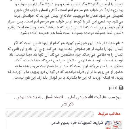
انسان را آرام مي‌گذارد؟! مگر ابليس شب و روز دارد؟! مگر ابليس خواب و
بيداري دارد؟! در خواب هم مزاحم آدم است، گاهي انسان خواب‌هاي خوبي
نصيبش مي‌شود همان‌جا مي‌بينيد حادثه‌اي پيش مي‌آيد که حواسش پرت
مي‌شود چه کسي اين کار را کرده؟ او در خواب هم مزاحم آدم است. پس اصرار
قرآن کريم بر اين است که دشمني داريد که هميشه درصدد وسوسه است وقتي
دشمن شما هميشه درصدد وسوسه است شما هم هميشه آماده باشيد.
* نام خدا، ذکر خدا، اين «جوشن کبير» هر کدام از اينها طنابي است که اگر
انسان اينها را بگيرد از هر سقوطي نجات پيدا مي‌کند؛ ولي آن ياد و آن نامي که
انسان را به مقامي مي‌رساند جزء مخلَصين مي‌کند آن تنها ياد مبدأ نيست، ياد
توحيد نيست، توحيد به تنهايي مشکل ما را حل نمي‌کند خدا هست، آنکه
مشکل ما را حل مي‌کند اين است که خدا از ما مسئوليت مي‌خواهد، ما به
حضور او مي‌رويم ما از آن طرف نيامديم که در گودال فرو برويم، ما را آوردند که
ببرند، نه اينکه آوردند که اين‌جا بگذارند يا در گودال بگذارند اين‌طور نيست.
print
برچسب ها:
آیت الله جوادی آملی
,
اقتصاد شمال
,
به یاد خدا بودن
,
ذکر کثیر
مطالب مرتبط
شرایط تسهیلات خرد بدون ضامن