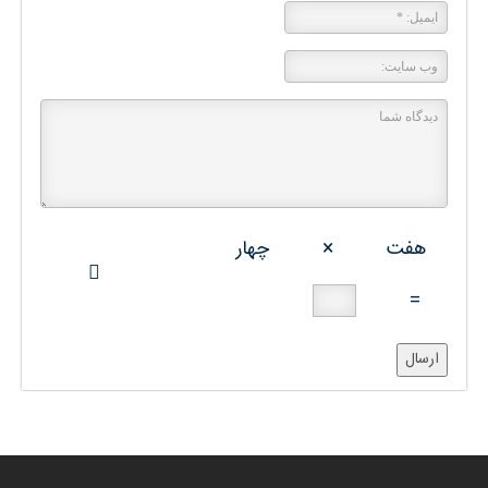
هفت
×
چهار
=
ارسال