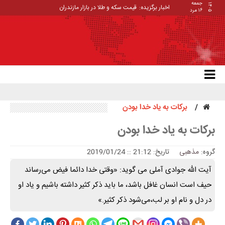
جمعه
۱۴۰۵
اخبار برگزیده:
قیمت سکه و طلا در بازار مازندران
۱۶ مرد
برکات به یاد خدا بودن
برکات به یاد خدا بودن
گروه:
مذهبی
تاریخ: 21:12 :: 2019/01/24
آیت الله جوادی آملی می گوید: «وقتی خدا دائما فیض می‌رساند
حیف است انسان غافل باشد، ما باید ذکر کثیر داشته باشیم و یاد او
در دل و نام او بر لب،می‌شود ذکر کثیر.»