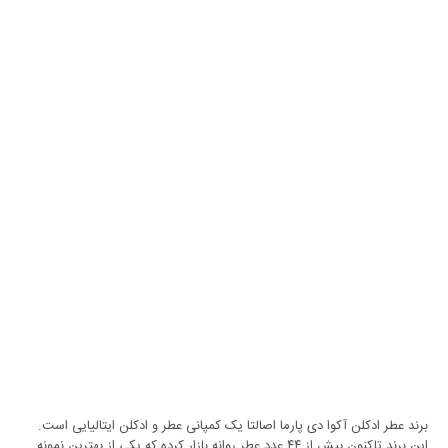
برند عطر ادکلن آکوا دی پارما اصالتا یک کمپانی عطر و ادکلن ایتالیایی است.
این برند تاکنون بیش از ۴۴ عدد عطر روانه بازار کرده که یکی از بهترین نمونه