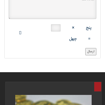
پنج
×
=
چهل
ارسال