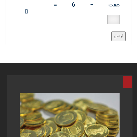
هفت
+
6
=
ارسال