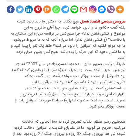
،وی نگفت که «کشور ما باید نابود شود»
سرویس سیاسی اقتصاد شمال
بلکه گفت «کشور ما را نابود خواهد کرد». چرا آقای ماکرون به این
موضوع واکنشی نشان نداد؟ چرا هیچ‌کس در فرانسه درباره این سخنان به
پا نخاست؟ (واکنشی نشان نداد). اما درباره آنچه که به ما مربوط می‌شود…
ما چه موقع گفتیم که اسرائیل را نابود می‌کنیم؟ فقط یک نفر را پیدا کنید و
به ما نشان دهید که این حرف را زده باشد. هیچ‌کس چنین حرفی نزده
است.
خبرنگار: رئیس‌جمهور سابق… محمود احمدی‌نژاد در سال 2007؟ نه، وی
نیز چنین حرفی نزده است. وی حرف امام(خمینی) را یادآوری کرد که گفته
بود «اسرائیل از صفحه روزگار محو خواهد شد». وی نگفته بود که
«می‌خواهد آن را نابود کند!»، وی گفته بود که اسرائیل با این
سیاست‌هایی که دنبال می‌کند به این سرنوشت مبتلا خواهد شد.
اظهارات آقای ظریف درباره موضع حضرت امام(ره)، توأم با بی‌دقتی و
تحریف است، چه اینکه حضرت امام(ره) صراحتا فرمودند اسرائیل باید از
صفحه روزگار محو شود.
همچنین رهبر معظم انقلاب تصریح کرده‌اند «ما آنجایی که دخالت
می‌کنیم، صریح می‌گوییم. ما در قضایای ضدیت با اسرائیل دخالت کردیم؛
نتیجه‌اش هم پیروزی جنگ 33 روزه و پیروزی جنگ 22 روزه بود. بعد از