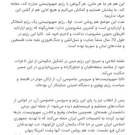
این هم هر جا هر ملتی، هر گروهی با رژیم صهیونیستی مبارزه کند، مقابله
کند، ما پشتش هستیم و کمکش می‌کنیم و هیچ ابایی هم از گفتن این
حرف نداریم».
علت این موضع هم روشن است. اولا، رژیم صهیونیستی یک رژیم اشغالگر
و آپارتایدی است و کمترین مشروعیتی ندارد؛ همان‌گونه که رژیم آپارتاید
آفریقای‌ جنوبی مشروعیت نداشت و لاجرم نابود شد. ثانیا این رژیم در
طول 70 سال منشأ جنایت و نسل‌کشی و جنگ‌افروزی علیه ملت فلسطین
و ملت‌های لبنان و سوریه بوده است.
نقشه اعلامی و صریح این رژیم مبنی بر تشکیل حکومتی از نیل تا فرات،
خود از مقاصد سلطه‌طلبان و تجاوزکارانه و سیری‌ناپذیری در این مسیر
حکایت می‌کند.
ثالثا صهیونیست‌ها و سرویس جاسوسی آن، از ارکان موثر در اقتصاد و
سیاست رژیم پهلوی و دستگاه امنیتی جنایتکار آن بوده‌اند.
پس از انقلاب‌ نیز رد پای این رژیم و سرویس جاسوسی آن، در انواعی از
خباثت‌های مستقیم و غیرمستقیم دیده می‌شود؛ از جمله ترور برخی
دانشمندان هسته‌ای. همچنین مقامات وقیح و لاف‌زن صهیونیست، بارها
تهدید کردند به تاسیسات اتمی ایران حمله می‌کنند که با تهدید جمهوری
اسلامی ایران مبنی بر «‌با خاک یکسان کردن تل‌آویو»، تب تهدیدشان
اندکی فرو نشست. علت هم روشن است؛ آنها پشت آمریکا پنهان