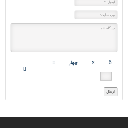
6
×
چهار
=
ارسال