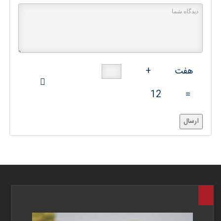
هفت
+
12
=
ارسال