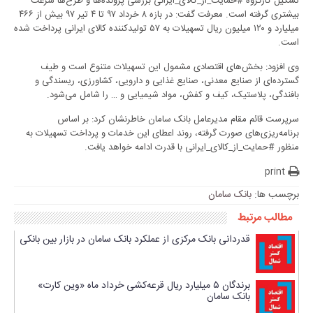
تشکیل کارگروه #حمایت_از_کالای_ایرانی بررسی پرونده‌ها و طرح‌ها سرعت
بیشتری گرفته است. معرفت گفت: در بازه ۸ خرداد ۹۷ تا ۴ تیر ۹۷ بیش از ۴۶۶
میلیارد و ۱۲۰ میلیون ریال تسهیلات به ۵۷ تولیدکننده کالای ایرانی پرداخت شده
است.
وی افزود: بخش‌های اقتصادی مشمول این تسهیلات متنوع است و طیف
گسترده‌ای از صنایع معدنی، صنایع غذایی و دارویی، کشاورزی، ریسندگی و
بافندگی، پلاستیک، کیف و کفش، مواد شیمیایی و … را شامل می‌شود.
سرپرست قائم‌ مقام مدیرعامل بانک سامان خاطرنشان کرد: بر اساس
برنامه‌ریزی‌های صورت گرفته، روند اعطای این خدمات و پرداخت تسهیلات به
منظور #حمایت_از_کالای_ایرانی با قدرت ادامه خواهد یافت.
print
برچسب ها:
بانک سامان
مطالب مرتبط
قدردانی بانک مرکزی از عملکرد بانک سامان در بازار بین بانکی
برندگان ۵ میلیارد ریال قرعه‌کشی خرداد ماه «وین کارت»
بانک سامان