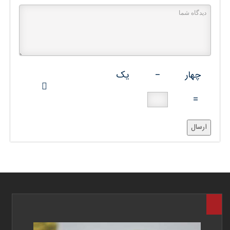
چهار
−
یک
=
ارسال