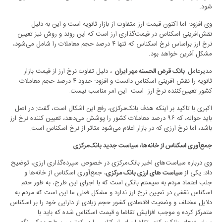
شود
.
وی افزود: اما اکنون قیمت ارز متفاوت از بازار ثانویه است و این به دلیل
نقش‌آفرینی اسکناس در قیمت‌گذاری ارز است که این روند و روش نیز تعیین
نرخ ارز براساس نرخ اسکناس که تنها ۴ درصد حجم معاملات را شامل می‌شود،
مشکل آفرین خواهد بود
.
مدیرعامل
، دلیل تفاوت نرخ ارز از قیمت بازار
بانک قرض الحسنه مهر ایران
ثانویه را نقش آفرینی اسکناس دانست و افزود: حدود ۴ درصد حجم معاملات
کشور تعیین‌کننده نرخ ارز است این امر مناسب نیست.
اکبری با تاکید بر اینکه هدف بانک‌مرکزی، رفع این اشکال است، گفت: در اصل
باید حواله، که ۹۶ درصد معاملات کشور را پوشش می‌دهد، تعیین کننده نرخ ارز
باشد، اما نرخ ارزی که در بازار اعلام می‌شود متاثر از نرخ اسکناس است
.
جمع‌آوری اسکناس از خانه‌ها، سیاست جدید بانک‌مرکزی
وی درباره سیاست‌های اخیر بانک‌مرکزی در خصوص سپرده‌گذاری ارزی، توضیح
داد: یکی از
، جمع‌آوری اسکناس از خانه‌ها و
سیاست های ارزی بانک مرکزی
جلب اعتماد مردم به سیستم بانکی است که با اجرای این طرح، به طور حتم
اسکناس نقشی در تعیین نرخ ارز ندارد و مشکل فعلی ما این است که مردم به
دلایل مختلف و وضعیت اقتصادی کشور حجم زیادی از دارایی خود را بر اسکناس
متمرکز کرده و موجب افزایش تقاضا و قیمت اسکناس شده که باید با