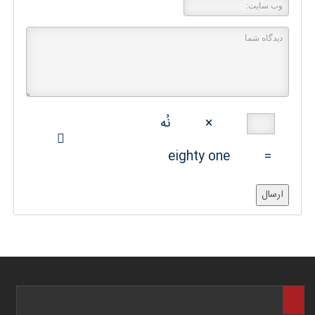
×
نُه
eighty one
=
ارسال