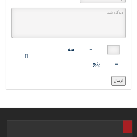
−
سه
=
پنج
ارسال