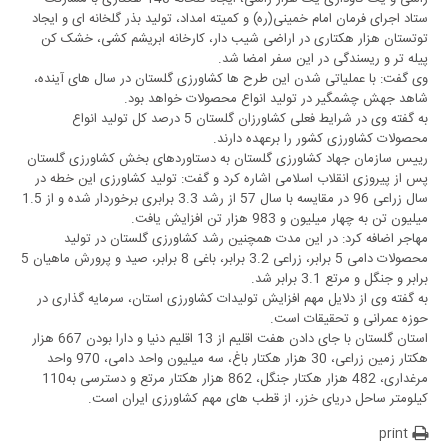
ستاد اجرای فرمان امام خمینی(ره) و کمیته امداد، تولید بذر گلخانه ای و ایجاد
توتستان هزار هکتاری در اراضی شیب دار، کارخانه ابریشم کشی، خشک کن
پیله تر و ریسندگی در این سفر امضا شد.
وی گفت: با عملیاتی شدن این طرح ها کشاورزی گلستان در سال های آینده،
شاهد جهش چشمگیر در تولید انواع محصولات خواهد بود.
به گفته وی در شرایط فعلی کشاورزان گلستان 5 درصد کل تولید انواع
محصولات کشاورزی کشور را برعهده دارند.
رییس سازمان جهاد کشاورزی گلستان به دستاوردهای بخش کشاورزی گلستان
پس از پیروزی انقلاب اسلامی اشاره کرد و گفت: تولید کشاورزی این خطه در
سال زراعی 96 در مقایسه با سال 57 از رشد 3.3 برابری برخوردار شده و از 1.5
میلیون تن به چهار میلیون و 983 هزار تن افزایش یافت.
مهاجر اضافه کرد: در این مدت همچنین رشد کشاورزی گلستان در تولید
محصولات دامی 5 برابر، زراعی 3.2 برابر، باغی 8 برابر، صید و پرورش ماهیان 5
برابر و جنگل و مرتع 3.1 برابر شد.
به گفته وی از دلایل مهم افزایش تولیدات کشاورزی استان، سرمایه گذاری در
حوزه عمرانی و تحقیقات است.
استان گلستان با جای دادن هفت اقلیم از 13 اقلیم دنیا و دارا بودن 667 هزار
هکتار زمین زراعی، 30 هزار هکتار باغ، سه میلیون واحد دامی، 970 واحد
مرغداری، 482 هزار هکتار جنگل، 862 هزار هکتار مرتع و دسترسی به110
کیلومتر ساحل دریای خزر، از قطب های مهم کشاورزی ایران است.
print