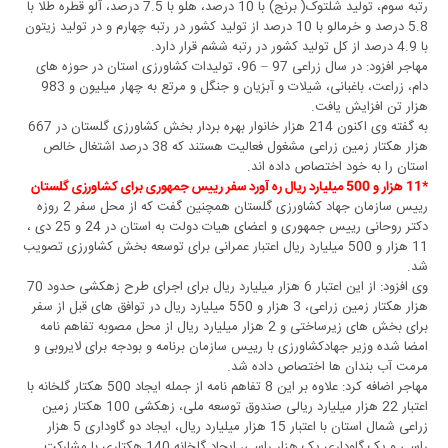
رتبه سوم، تولید شلتوک( برنج) با 10 درصد، هلو با 7.5 درصد، آلو قطره طلا با
5.8 درصد و خرمالو با 10 درصد از تولید کشور در رتبه چهارم و در تولید زیتون
با 4.9 درصد از کل تولید کشور در رتبه ششم قرار دارد.
مهاجر افزود: در سال زراعی 97 – 96، تولیدات کشاورزی استان در حوزه های
دام، زراعت، باغبانی، شیلات و آبزیان و جنگل و مرتع به چهار میلیون و 983
هزار تن افزایش یافت.
به گفته وی اکنون 214 هزار خانوار بهره بردار بخش کشاورزی گلستان در 667
هزار هکتار زمین زراعی مشغول فعالیت هستند که 38 درصد اشتغال خالص
استان را به خود اختصاص داده اند.
*11 هزار و 500 میلیارد ریال ره آورد سفر رییس جمهوری برای کشاورزی گلستان
رییس سازمان جهاد کشاورزی گلستان همچنین گفت که از محل سفر 2 روزه
دکتر روحانی رییس جمهوری و اعضای هیات دولت به استان در 24 و 25 دی ،
11 هزار و 500 میلیارد ریال اعتبار عمرانی برای توسعه بخش کشاورزی تصویب
شد.
وی افزود: از این اعتبار 6 هزار میلیارد ریال برای اجرای طرح زهکشی حدود 70
هزار هکتار زمین زراعی، 3 هزار و 550 میلیارد ریال در توافق های قبل از سفر
برای بخش های زیرساختی و 2 هزار میلیارد ریال از محل مصوبه تفاهم نامه
امضا شده وزیر جهادکشاورزی با رییس سازمان برنامه و بودجه برای لایروبی و
مرمت آب بندان ها اختصاص داده شد.
مهاجر اضافه کرد: علاوه بر این 8 تفاهم نامه از جمله ایجاد 500 هکتار گلخانه با
اعتبار 22 هزار میلیارد ریالی صندوق توسعه ملی، زهکشی 100 هکتار زمین
زراعی شمال استان با اعتبار 15 هزار میلیارد ریال، ایجاد دو گاوداری 5 هزار
راسی و یک گاوداری یک هزار راسی، ایجاد گلخانه 140 هکتاری با مشارکت