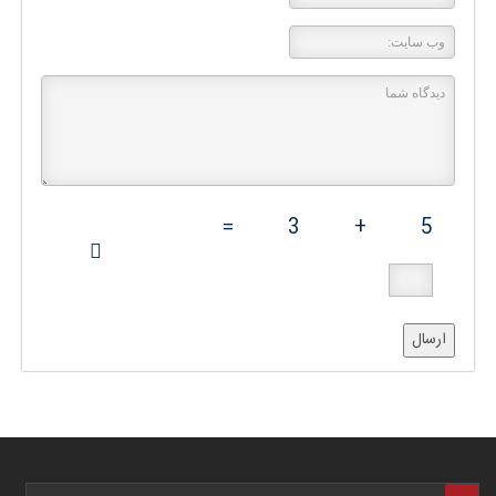
=
3
+
5
ارسال