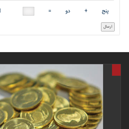
پنج
+
دو
=
ارسال