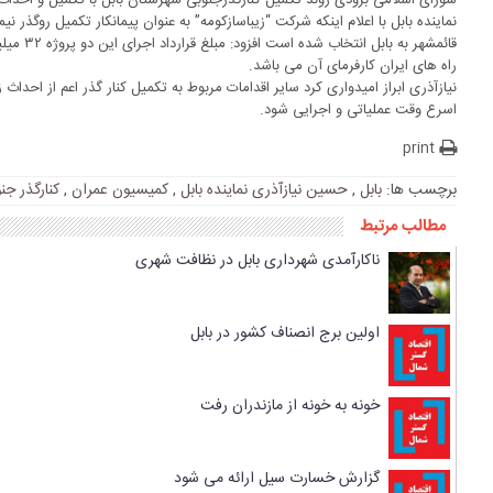
شورای اسلامی بزودی روند تکمیل کنارگذرجنوبی شهرستان بابل با تکمیل و احداث
نماینده بابل با اعلام اینکه شرکت “زیباسازکومه” به عنوان پیمانکار تکمیل روگذر نی
قائمشهر ب
راه های ایران کارفرمای آن می باشد.
نیازآذری ابراز امیدواری کرد سایر اقدامات مربوط به تکمیل کنار گذر اعم از احدا
اسرع وقت عملیاتی و اجرایی شود.
print
برچسب ها:
بابل
,
حسین نیازآذری نماینده بابل
,
کمیسیون عمران
,
کنارگذر جن
مطالب مرتبط
ناکارآمدی شهرداری بابل در نظافت شهری
اولین برج انصناف کشور در بابل
خونه به خونه از مازندران رفت
گزارش خسارت سیل ارائه می شود