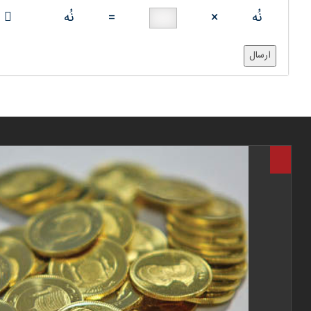
نُه
×
=
نُه
ارسال