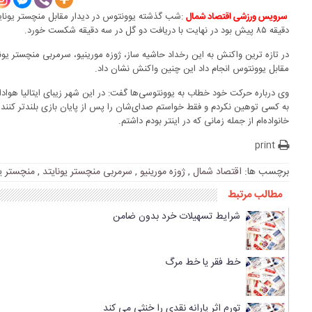
:شب گذشته یوونتوس در دیدار مقابل منچستر یونایتد
سرویس ورزشی اقتصاد شمال
دقیقه ۸۵ پیش بود در نهایت با دریافت دو گل در سه دقیقه شکست خورد.
در تازه ترین واکنش به این رخداد حاشیه ساز، ژوزه مورینیو، سرمربی منچستر یو
مقابل یوونتوس انجام داد این چنین واکنش نشان داد.
به کسی توهین نکردم و فقط خواستم صدای‌شان را پس از پایان بازی بلندتر کنند
خانواده‌ام از جمله زمانی که در اینتر بودم داشتم.
print
برچسب ها:
اقتصاد شمال
,
ژوزه مورینیو
,
سرمربی منچستر یونایتد
,
منچستر یو
مطالب مرتبط
شرایط تسهیلات خرد بدون ضامن
خط فقر یا خط مرگ
تورم اثر یارانه نقدی را خنثی می کند