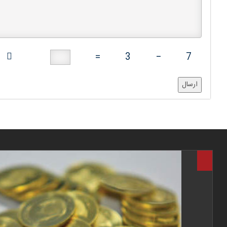
=
3
−
7
ارسال