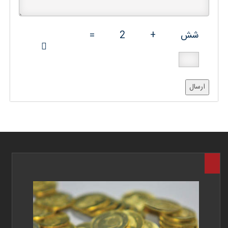
شش
+
2
=
ارسال