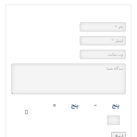
پاسخی بگذارید
پنج
−
پنج
=
ارسال