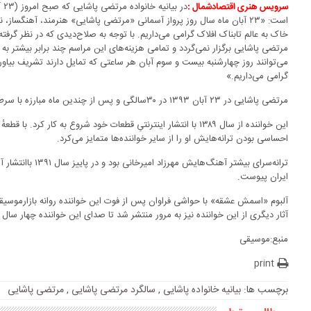
در
سرویس هنری اقتصادشمال :
است: «۲۳ آبان ماه سال روز پرواز آسمانی «مرتضی پاشایی» هنرمند، آهنگساز
خاک به عالم تابناک افلاک گرامی می‌داریم. با توجه به صلاح‌دیدی که در نظر گرف
مرتضی پاشایی برگزار نمی‌گردد و تمامی هزینه‌های این مراسم چند برابر بیشتر به
می‌توانند روز چهارشنبه بیست و سوم آبان هر ساعتی که تمایل دارند تشریف بیاور
گرامی می‌داریم.»
مرتضی پاشایی در ۲۳ آبان ۱۳۹۳ در ۳۰سالگی و پس از چندین ماه مبارزه با سرطان معده در بیمارستان بهمن تهران درگذشت.
این خواننده از سال ۱۳۸۹ با انتشار اینترنتیِ قطعات خود شروع به ک
احساسی بودن ترانه‌هایش او را از سایر خواننده‌ها متمایز می‌کرد.
ترانه‌سرای بیشتر آهن
ایران پیوست.
آلبوم «اسمش عشقه» با حواشی فراوان پس از فوت این خواننده روانه بازارموسیق
آثار دیگری از این خواننده نیز به مرور منتشر شد تا صدای این خواننده چهار 
منبع:موسیقی
print
برچسب ها:
بیانیه خانواده پاشایی
,
سالگرد مرتضی پاشایی
,
مرتضی پاشایی