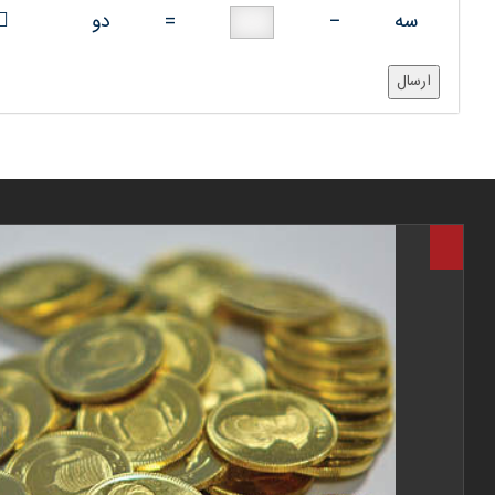
سه
−
=
دو
ارسال