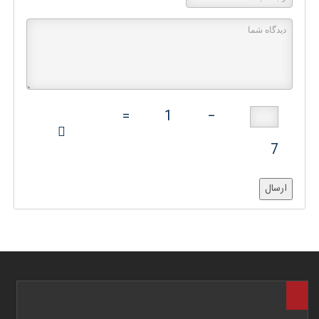
=
1
−
7
ارسال