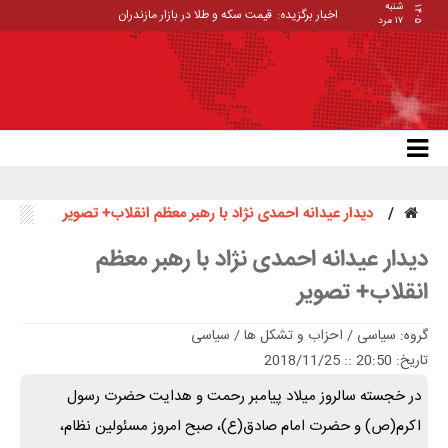
شنبه
۱۴۰۵
اخبار برگزیده:
قیمت سکه و طلا در بازار مازندران
۱۷ مرد
دیدار عیدانه احمدی نژاد با رهبر معظم انقلاب+ تصویر
دیدار عیدانه احمدی نژاد با رهبر معظم
انقلاب+ تصویر
گروه:
سیاسی / احزاب و تشکل ها
/
سیاسی
تاریخ: 20:50 :: 2018/11/25
در خجسته سالروز میلاد پیامبر رحمت و هدایت حضرت رسول
اکرم(ص) و حضرت امام صادق(ع)، صبح امروز مسئولین نظام،