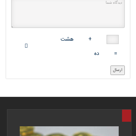
+
هشت
=
ده
ارسال