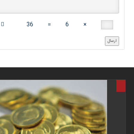
36
=
6
×
ارسال