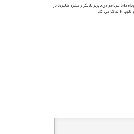
یک تماشاگر ویژه دارد.لئوناردو دی‌کاپریو بازیگر و ستاره هالیوود در
کلوپ را تماشا می کند.