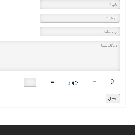
9
−
چهار
=
ارسال