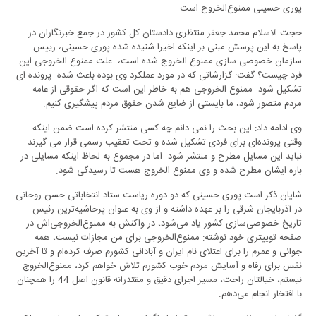
پوری حسینی ممنوع‌الخروج است.
حجت الاسلام محمد جعفر منتظری دادستان کل کشور در جمع خبرنگاران در
پاسخ به این پرسش مبنی بر اینکه اخیرا شنیده شده پوری حسینی، رییس
سازمان خصوصی سازی ممنوع الخروج شده است، علت ممنوع الخروجی این
فرد چیست؟ گفت: گزارشاتی که در مورد عملکرد وی بوده باعث شده پرونده ای
تشکیل شود. ممنوع الخروجی هم به خاطر این است که اگر حقوقی از عامه
مردم متصور شود، ما بایستی از ضایع شدن حقوق مردم پیشگیری کنیم.
وی ادامه داد: این بحث را نمی دانم چه کسی منتشر کرده است ضمن اینکه
وقتی پرونده‌ای برای فردی تشکیل شده و تحت تعقیب رسمی قرار می گیرند
نباید این مسایل مطرح و منتشر شود. اما در مجموع به لحاظ اینکه مسایلی در
باره ایشان مطرح شده و وی ممنوع الخروج هست تا رسیدگی شود.
شایان ذکر است پوری حسینی که دو دوره ریاست ستاد انتخاباتی حسن روحانی
در آذربایجان شرقی را بر عهده داشته و از وی به عنوان پرحاشیه‌ترین رئیس
تاریخ خصوصی‌سازی کشور یاد می‌شود، در واکنش به ممنوع‌الخروجی‌اش در
صفحه توییتری خود نوشته: ممنوع‌الخروجی برای من مجازات نیست، همه
جوانی و عمرم را برای اعتلای نام ایران و آبادانی کشورم صرف کرده‌ام و تا آخرین
نفس برای رفاه و آسایش مردم خوب کشورم تلاش خواهم کرد، ممنوع‌الخروج
نیستم، خیالتان راحت، مسیر اجرای دقیق و مقتدرانه قانون اصل 44 را همچنان
با افتخار انجام می‌دهم.