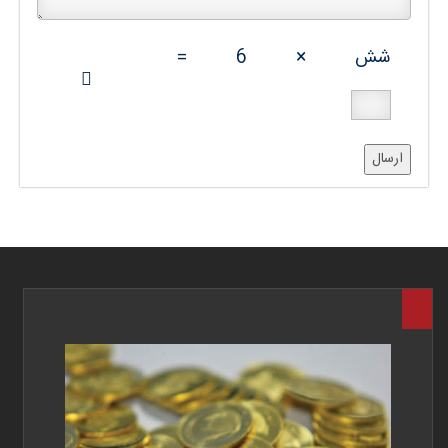
شش
×
6
=
ارسال