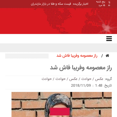
پنج شنبه
۱۴۰۵
اخبار برگزیده:
قیمت سکه و طلا در بازار مازندران
۱۵ مرد
راز معصومه وفریبا فاش شد
راز معصومه وفریبا فاش شد
گروه:
عکس / حوادث
/
عکس / حوادث / حوادث
تاریخ: 1:48 :: 2018/11/09