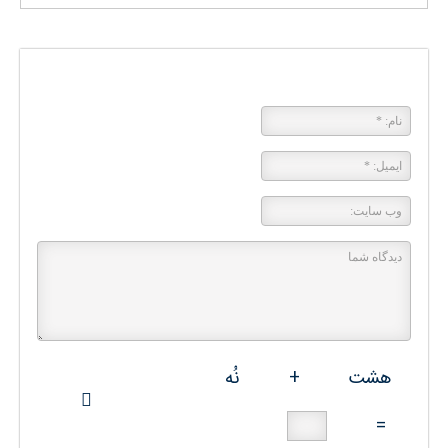
پاسخی بگذارید
هشت
+
نُه
=