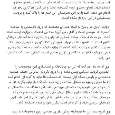
است. این زیبنده یک هنرمند نیست؛ که فیلمش این‌گونه در فضای مجازی
منتشر شود. فضای مجازی لجام گسیخته است و هر کس هر کاری بخواهد
انجام می دهد. امیدواریم این هنرمندان این فیلم ها را پاک کنند و پرونده
مستقیمی در این باره باز نشده است.
دولت آبادی در پاسخ به اینکه عده ای معتقدند که ورود دادستانی به مباحث
کنسرت ها سیاسی است و گاهی می گوید به دلیل اختلاف با وزارت ارشاد است
گفت: در بحث فرهنگ معتقد هستیم که اولین کار متوجه دستگاه های فرهنگی
کشور است. در کنسرت ها در تهران شیوه ای اتخاذ کردیم که بسیار جواب داد.
به وزارت کشور و وزارت ارشاد گفتیم که وزارت ارشاد متضمن حفظ ارزش های
دینی و وزارت کشور و استانداری تهران ضامن امنیت کسانی است که به کنسرت
می روند.
وی ادامه داد: هر کجا که این دو وزارتخانه و استانداری این موضوعات را
تضمین کردند، مشکلی پیش نیامد و ما ورود نکردیم. بنابراین معتقد هستیم
دادستانی و پلیس سنگ اول نیست. اما دستگاه ها نباید به گونه ای اقدام کنند
که ما مجبور باشیم به مسائل مختلف ورود کنیم. دستگاه ها نباید بگوید که ما
کار خود را می کنیم و بعد دادستان ورود می کند. اگر دستگاه ها با دادستانی و
پلیس هماهنگ باشند، این مسائل پیش نمی آید. چرا اجازه دهیم که یک
موسیقی مبتذل و خارج از مرز ها در کشور بخش شود. قبل از اجرا باید این
موسیقی بررسی شود و اگر فاخر است برگزار شود و مردم استفاده کنند.
وی افزود:بنابر این ما هیچگونه پیش داوری سیاسی روی موضوعات نداریم.