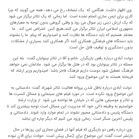
وی اظهار داشت: هنگامی که یک تصادف رخ می دهد، همه می گویند که چرا
کاری برای ایمن سازی انجام نشده است. اما زمانی که یک تئاتر برگزار می شود
که یک ارزش دینی زیر سوال می رود و وقتی گروهی بدون توجه به معیارهای
جمهوری اسلامی ایران تئاتر برگزار می کنند،هیچ کس اعتراض نمی کند. ما
معتقد هستیم که باید دستگاه ها نظارت کنند و امیدواریم که پیام ما را بشنوند.
باید دستگاه های فرهنگی همکاری کنند اگر همکاری کنند بسیاری از مشکلات
بدون دستگیری و توقیف قابل حل است.
دولت آبادی درباره رقص بازیگران خانم و آقا در تئاتر بینوایان گفت: بله این
مسئله در تئاتر بینوایان بود که در هتل ها برگزار می شود. مادلمان نمی خواهد
فرهنگ تعطیل شود دوست داریم فرهنگ فاخر باشد. امیدواریم وزیر ارشاد که
فریخته هستند به این موضوع ورود کنند.
دولت آبادی درباره باطل شدن پروانه فعالیت تئاتر شهرزاد گفت: دادستانی به
این موضوع ورود نکرده است. در مورد فیلم های سینمایی و مسائل کنسرت ها
و تئاتر و موسیقی هایی که در خیابان ها نواخته می شود. از وزارت ارشاد
خواستیم به وظیفه ذاتی خود که مدیریت این مسائل است توجه بیشتری کند تا
دستگاه پلیس و دادستانی مجبور نشوند در تمام موارد وارد شوند. دادستانی و
پلیس آخرین سنگر است. زمانی ورود می کنیم که دیگر چاره ای نباشد.
وی درباره رقص دو بازیگری که فیلم آنها در فضای مجازی این روزها در حال
بازنشر است گفت: این موضوع برای 2سال پیش است. حوادث برای الان نبوده