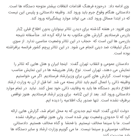
وی ادامه داد: درحوزه فرهنگ اقدامات اتفاقات بیشتر متوجه دستگاه ها است.
دادستانی هنگام وقوع جرم باید ورود کند. وظیفه دادستانی و پلیس این نیست
که در ابتدا مسائل ورود کند، می تواند موارد پیشگیرانه ورود کند.
وی افزود: در هفته گذشته برای دیدن تئاتر بینوایان بدون اطلاع قبلی 2بار
بازرس فرستادیم. گزارش های مکتوب به ما ارائه کرده اند. متأسفانه نتیجه
بازرسی ها این است که حجاب در این تئاتر وضعیت مناسبی ندارد. از سوی
دیگر تبلیغات ضد دینی انجام می شود. در این تئاتر پرچم کشور فرانسه برافراشته
بوده است.
دادستان عمومی و انقلاب تهران گفت: اینجا ایران و هتل هایی که تئاتر را
نمایش می دهند، تهران است. نوع رفتار هنرپیشه ها در این نمایش مناسب
نبوده است. گزارش های کتبی برای وزیرارشاد فرستادیم. اگر می خواستیم
وظیفه ذاتی را اعمال کنیم باید تتاتر بسته می شد. اما قبل از آن به وزارت ارشاد
اطلاع دادیم. دستگاه ها باید به وظایف ذاتی خود عمل کنند. نباید در تمام موارد
دادستانی ورود کند. بعد از این 2نامه برای وزیر ارشاد فرستادیم. هنوز نواقص
برطرف نشده است. تنها صدور یک اطلاعیه را دیده ایم.
دولت آبادی گفت: البته تیم جدیدی که به محل اعزام شد، گزارش هایی ارائه
کرد که تا حدودی وضعیت بهتر شده است. ولی هنوز نواقص برطرف نشده
است. ما با سینما مخالف نیستیم. با فحشا و گناه مخالف هستیم. دادستانی
مخالف موسیقی و سینما نیست. ما می گوییم وزارت ارشاد و سایر دستگاه ها
باید مدیریت کنند.