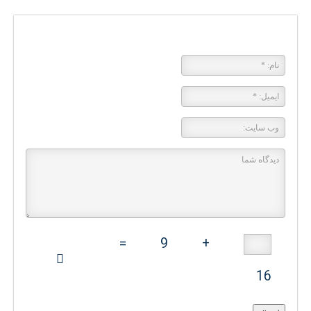
پاسخی بگذارید
=
9
+
16